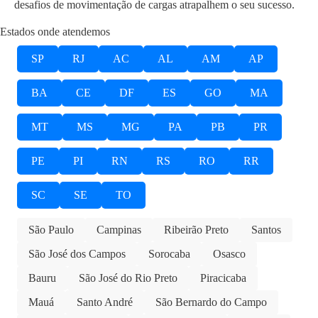
desafios de movimentação de cargas atrapalhem o seu sucesso.
Estados onde atendemos
SP
RJ
AC
AL
AM
AP
BA
CE
DF
ES
GO
MA
MT
MS
MG
PA
PB
PR
PE
PI
RN
RS
RO
RR
SC
SE
TO
São Paulo
Campinas
Ribeirão Preto
Santos
São José dos Campos
Sorocaba
Osasco
Bauru
São José do Rio Preto
Piracicaba
Mauá
Santo André
São Bernardo do Campo