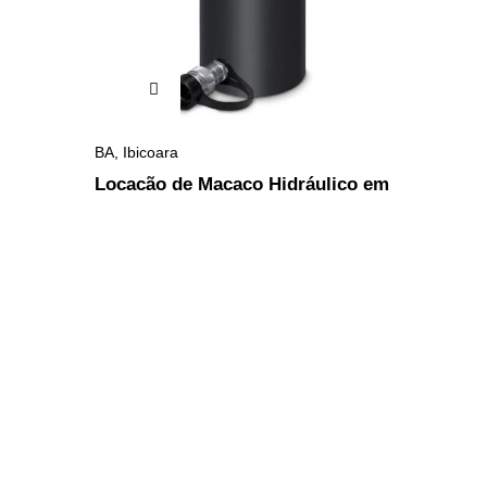
BA
,
Ibicoara
Locação de Macaco Hidráulico em
Ibicoara – BA