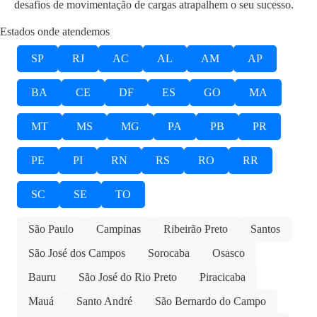
desafios de movimentação de cargas atrapalhem o seu sucesso.
Estados onde atendemos
SP
RJ
AC
AL
AM
AP
BA
CE
DF
ES
GO
MA
MT
MS
MG
PA
PB
PR
PE
PI
RN
RS
RO
RR
SC
SE
TO
São Paulo
Campinas
Ribeirão Preto
Santos
São José dos Campos
Sorocaba
Osasco
Bauru
São José do Rio Preto
Piracicaba
Mauá
Santo André
São Bernardo do Campo