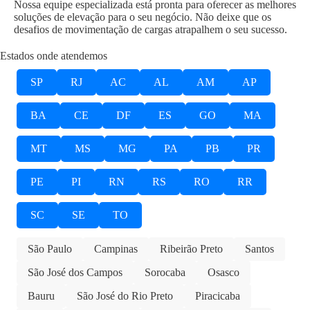
Nossa equipe especializada está pronta para oferecer as melhores
soluções de elevação para o seu negócio. Não deixe que os
desafios de movimentação de cargas atrapalhem o seu sucesso.
Estados onde atendemos
SP
RJ
AC
AL
AM
AP
BA
CE
DF
ES
GO
MA
MT
MS
MG
PA
PB
PR
PE
PI
RN
RS
RO
RR
SC
SE
TO
São Paulo
Campinas
Ribeirão Preto
Santos
São José dos Campos
Sorocaba
Osasco
Bauru
São José do Rio Preto
Piracicaba