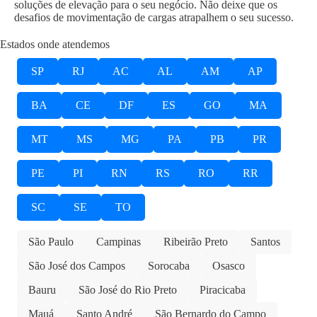
soluções de elevação para o seu negócio. Não deixe que os
desafios de movimentação de cargas atrapalhem o seu sucesso.
Estados onde atendemos
SP
RJ
AC
AL
AM
AP
BA
CE
DF
ES
GO
MA
MT
MS
MG
PA
PB
PR
PE
PI
RN
RS
RO
RR
SC
SE
TO
São Paulo
Campinas
Ribeirão Preto
Santos
São José dos Campos
Sorocaba
Osasco
Bauru
São José do Rio Preto
Piracicaba
Mauá
Santo André
São Bernardo do Campo