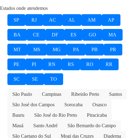
Estados onde atendemos
SP
RJ
AC
AL
AM
AP
BA
CE
DF
ES
GO
MA
MT
MS
MG
PA
PB
PR
PE
PI
RN
RS
RO
RR
SC
SE
TO
São Paulo
Campinas
Ribeirão Preto
Santos
São José dos Campos
Sorocaba
Osasco
Bauru
São José do Rio Preto
Piracicaba
Mauá
Santo André
São Bernardo do Campo
São Caetano do Sul
Mogi das Cruzes
Diadema