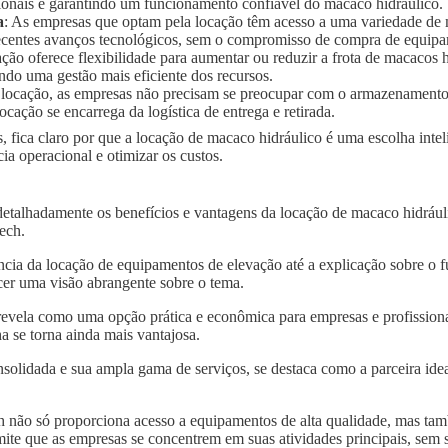
ionais e garantindo um funcionamento confiável do macaco hidráulico.
a
: As empresas que optam pela locação têm acesso a uma variedade de
 recentes avanços tecnológicos, sem o compromisso de compra de equip
ação oferece flexibilidade para aumentar ou reduzir a frota de macaco
ndo uma gestão mais eficiente dos recursos.
 locação, as empresas não precisam se preocupar com o armazenament
ocação se encarrega da logística de entrega e retirada.
, fica claro por que a locação de macaco hidráulico é uma escolha int
a operacional e otimizar os custos.
detalhadamente os benefícios e vantagens da locação de macaco hidráu
tech.
ncia da locação de equipamentos de elevação até a explicação sobre o 
er uma visão abrangente sobre o tema.
revela como uma opção prática e econômica para empresas e profission
a se torna ainda mais vantajosa.
solidada e sua ampla gama de serviços, se destaca como a parceira idea
 não só proporciona acesso a equipamentos de alta qualidade, mas tam
mite que as empresas se concentrem em suas atividades principais, sem