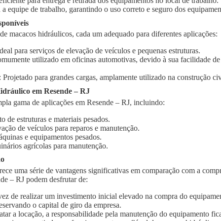
 eficiente para entrega e retirada dos equipamentos no local de trabalho.
 a equipe de trabalho, garantindo o uso correto e seguro dos equipamen
sponíveis
 de macacos hidráulicos, cada um adequado para diferentes aplicações:
Ideal para serviços de elevação de veículos e pequenas estruturas.
omumente utilizado em oficinas automotivas, devido à sua facilidade d
: Projetado para grandes cargas, amplamente utilizado na construção civi
idráulico em Resende – RJ
pla gama de aplicações em Resende – RJ, incluindo:
o de estruturas e materiais pesados.
vação de veículos para reparos e manutenção.
quinas e equipamentos pesados.
inários agrícolas para manutenção.
ão
rece uma série de vantagens significativas em comparação com a compr
de – RJ podem desfrutar de:
vez de realizar um investimento inicial elevado na compra do equipament
eservando o capital de giro da empresa.
ratar a locação, a responsabilidade pela manutenção do equipamento fic