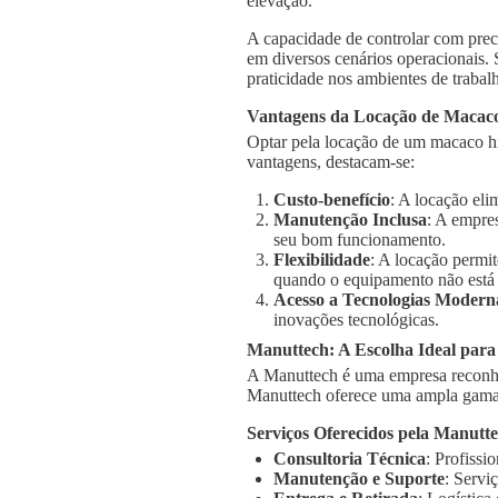
elevação.
A capacidade de controlar com prec
em diversos cenários operacionais.
praticidade nos ambientes de trabal
Vantagens da Locação de Macaco
Optar pela locação de um macaco hi
vantagens, destacam-se:
Custo-benefício
: A locação el
Manutenção Inclusa
: A empre
seu bom funcionamento.
Flexibilidade
: A locação permi
quando o equipamento não está
Acesso a Tecnologias Modern
inovações tecnológicas.
Manuttech: A Escolha Ideal par
A Manuttech é uma empresa reconhe
Manuttech oferece uma ampla gama 
Serviços Oferecidos pela Manutt
Consultoria Técnica
: Profissi
Manutenção e Suporte
: Servi