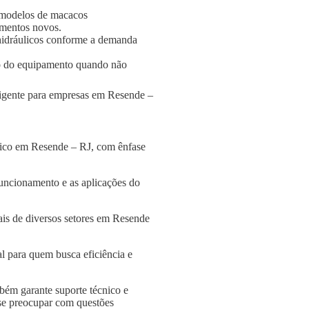
 modelos de macacos
amentos novos.
s hidráulicos conforme a demanda
o do equipamento quando não
eligente para empresas em Resende –
lico em Resende – RJ, com ênfase
funcionamento e as aplicações do
ais de diversos setores em Resende
l para quem busca eficiência e
bém garante suporte técnico e
 se preocupar com questões