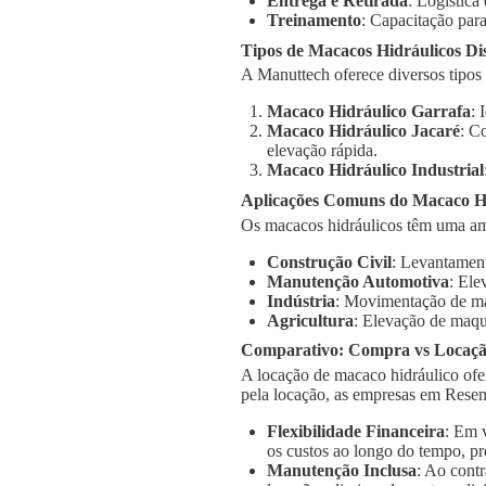
Entrega e Retirada
: Logística
Treinamento
: Capacitação para
Tipos de Macacos Hidráulicos Di
A Manuttech oferece diversos tipos
Macaco Hidráulico Garrafa
: 
Macaco Hidráulico Jacaré
: C
elevação rápida.
Macaco Hidráulico Industrial
Aplicações Comuns do Macaco H
Os macacos hidráulicos têm uma am
Construção Civil
: Levantament
Manutenção Automotiva
: Ele
Indústria
: Movimentação de má
Agricultura
: Elevação de maqu
Comparativo: Compra vs Locaç
A locação de macaco hidráulico ofe
pela locação, as empresas em Resen
Flexibilidade Financeira
: Em 
os custos ao longo do tempo, pr
Manutenção Inclusa
: Ao cont