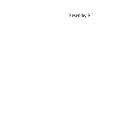
Category
Resende
,
RJ