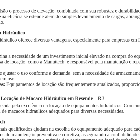
isão o processo de elevação, combinada com sua robustez e durabilidad
 Sua eficácia se estende além do simples levantamento de cargas, abra
ho.
 Hidráulico
dráulico oferece diversas vantagens, especialmente para empresas em R
imina a necessidade de um investimento inicial elevado na compra do e
sa de locação, como a Manuttech, é responsável pela manutenção e rep
te ajustar o uso conforme a demanda, sem a necessidade de armazename
 em uso.
as
: Equipamentos de locação são frequentemente atualizados, proporci
a Locação de Macaco Hidráulico em Resende – RJ
cida pela excelência na locação de equipamentos hidráulicos. Com ano
de macacos hidráulicos adequados para diversas necessidades.
ech
onais qualificados ajudam na escolha do equipamento adequado para cad
ços de manutenção preventiva e corretiva, assegurando a confiabilidad