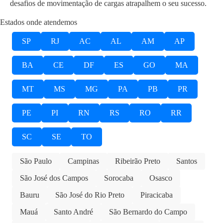
desafios de movimentação de cargas atrapalhem o seu sucesso.
Estados onde atendemos
SP
RJ
AC
AL
AM
AP
BA
CE
DF
ES
GO
MA
MT
MS
MG
PA
PB
PR
PE
PI
RN
RS
RO
RR
SC
SE
TO
São Paulo
Campinas
Ribeirão Preto
Santos
São José dos Campos
Sorocaba
Osasco
Bauru
São José do Rio Preto
Piracicaba
Mauá
Santo André
São Bernardo do Campo