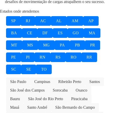
desafios de movimentação de cargas atrapalhem o seu sucesso.
Estados onde atendemos
SP
RJ
AC
AL
AM
AP
BA
CE
DF
ES
GO
MA
MT
MS
MG
PA
PB
PR
PE
PI
RN
RS
RO
RR
SC
SE
TO
São Paulo
Campinas
Ribeirão Preto
Santos
São José dos Campos
Sorocaba
Osasco
Bauru
São José do Rio Preto
Piracicaba
Mauá
Santo André
São Bernardo do Campo