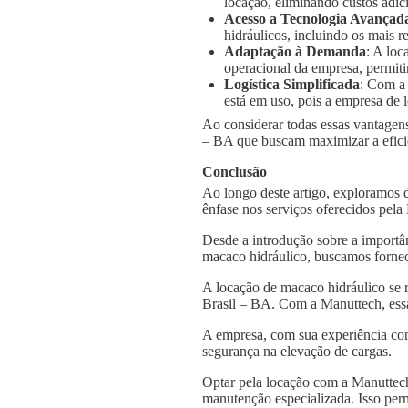
locação, eliminando custos adic
Acesso a Tecnologia Avançad
hidráulicos, incluindo os mais
Adaptação à Demanda
: A loc
operacional da empresa, permiti
Logística Simplificada
: Com a
está em uso, pois a empresa de l
Ao considerar todas essas vantagens
– BA que buscam maximizar a eficiê
Conclusão
Ao longo deste artigo, exploramos 
ênfase nos serviços oferecidos pel
Desde a introdução sobre a importâ
macaco hidráulico, buscamos fornec
A locação de macaco hidráulico se 
Brasil – BA. Com a Manuttech, essa
A empresa, com sua experiência con
segurança na elevação de cargas.
Optar pela locação com a Manuttech
manutenção especializada. Isso per