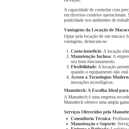
A capacidade de controlar com prec
em diversos cenários operacionais.
praticidade nos ambientes de trabal
Vantagens da Locação de Macaco
Optar pela locação de um macaco hi
vantagens, destacam-se:
Custo-benefício
: A locação el
Manutenção Inclusa
: A empre
seu bom funcionamento.
Flexibilidade
: A locação permi
quando o equipamento não está
Acesso a Tecnologias Modern
inovações tecnológicas.
Manuttech: A Escolha Ideal par
A Manuttech é uma empresa reconhe
Manuttech oferece uma ampla gama 
Serviços Oferecidos pela Manutt
Consultoria Técnica
: Profissi
Manutenção e Suporte
: Servi
Entrega e Retirada
: Logística