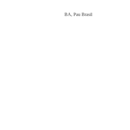
Category
BA
,
Pau Brasil