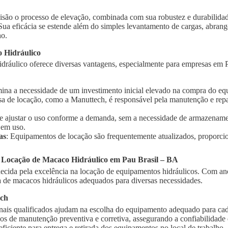
isão o processo de elevação, combinada com sua robustez e durabilidad
 Sua eficácia se estende além do simples levantamento de cargas, abra
ho.
 Hidráulico
dráulico oferece diversas vantagens, especialmente para empresas em P
imina a necessidade de um investimento inicial elevado na compra do e
sa de locação, como a Manuttech, é responsável pela manutenção e rep
te ajustar o uso conforme a demanda, sem a necessidade de armazename
 em uso.
as
: Equipamentos de locação são frequentemente atualizados, proporci
a Locação de Macaco Hidráulico em Pau Brasil – BA
cida pela excelência na locação de equipamentos hidráulicos. Com ano
de macacos hidráulicos adequados para diversas necessidades.
ech
onais qualificados ajudam na escolha do equipamento adequado para cad
ços de manutenção preventiva e corretiva, assegurando a confiabilidad
 eficiente para entrega e retirada dos equipamentos no local de trabalho.