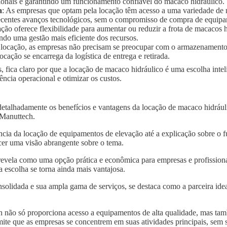
ionais e garantindo um funcionamento confiável do macaco hidráulico.
a
: As empresas que optam pela locação têm acesso a uma variedade de
 recentes avanços tecnológicos, sem o compromisso de compra de equip
ação oferece flexibilidade para aumentar ou reduzir a frota de macaco
ndo uma gestão mais eficiente dos recursos.
 locação, as empresas não precisam se preocupar com o armazenament
ocação se encarrega da logística de entrega e retirada.
, fica claro por que a locação de macaco hidráulico é uma escolha inte
ncia operacional e otimizar os custos.
detalhadamente os benefícios e vantagens da locação de macaco hidráu
a Manuttech.
ncia da locação de equipamentos de elevação até a explicação sobre o 
er uma visão abrangente sobre o tema.
revela como uma opção prática e econômica para empresas e profissiona
 escolha se torna ainda mais vantajosa.
solidada e sua ampla gama de serviços, se destaca como a parceira idea
 não só proporciona acesso a equipamentos de alta qualidade, mas tam
mite que as empresas se concentrem em suas atividades principais, sem