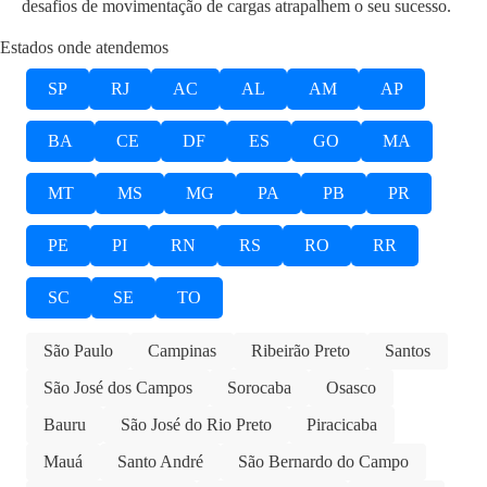
desafios de movimentação de cargas atrapalhem o seu sucesso.
Estados onde atendemos
SP
RJ
AC
AL
AM
AP
BA
CE
DF
ES
GO
MA
MT
MS
MG
PA
PB
PR
PE
PI
RN
RS
RO
RR
SC
SE
TO
São Paulo
Campinas
Ribeirão Preto
Santos
São José dos Campos
Sorocaba
Osasco
Bauru
São José do Rio Preto
Piracicaba
Mauá
Santo André
São Bernardo do Campo