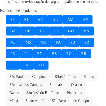
desafios de movimentação de cargas atrapalhem o seu sucesso.
Estados onde atendemos
SP
RJ
AC
AL
AM
AP
BA
CE
DF
ES
GO
MA
MT
MS
MG
PA
PB
PR
PE
PI
RN
RS
RO
RR
SC
SE
TO
São Paulo
Campinas
Ribeirão Preto
Santos
São José dos Campos
Sorocaba
Osasco
Bauru
São José do Rio Preto
Piracicaba
Mauá
Santo André
São Bernardo do Campo