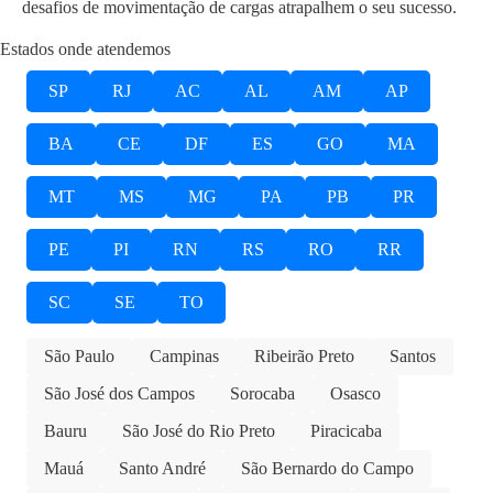
desafios de movimentação de cargas atrapalhem o seu sucesso.
Estados onde atendemos
SP
RJ
AC
AL
AM
AP
BA
CE
DF
ES
GO
MA
MT
MS
MG
PA
PB
PR
PE
PI
RN
RS
RO
RR
SC
SE
TO
São Paulo
Campinas
Ribeirão Preto
Santos
São José dos Campos
Sorocaba
Osasco
Bauru
São José do Rio Preto
Piracicaba
Mauá
Santo André
São Bernardo do Campo