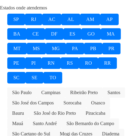
Estados onde atendemos
SP
RJ
AC
AL
AM
AP
BA
CE
DF
ES
GO
MA
MT
MS
MG
PA
PB
PR
PE
PI
RN
RS
RO
RR
SC
SE
TO
São Paulo
Campinas
Ribeirão Preto
Santos
São José dos Campos
Sorocaba
Osasco
Bauru
São José do Rio Preto
Piracicaba
Mauá
Santo André
São Bernardo do Campo
São Caetano do Sul
Mogi das Cruzes
Diadema