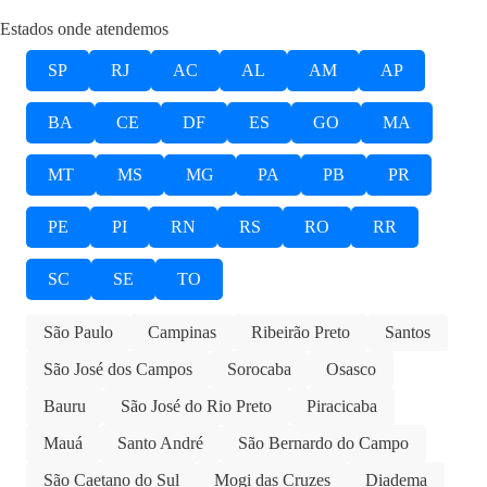
Estados onde atendemos
SP
RJ
AC
AL
AM
AP
BA
CE
DF
ES
GO
MA
MT
MS
MG
PA
PB
PR
PE
PI
RN
RS
RO
RR
SC
SE
TO
São Paulo
Campinas
Ribeirão Preto
Santos
São José dos Campos
Sorocaba
Osasco
Bauru
São José do Rio Preto
Piracicaba
Mauá
Santo André
São Bernardo do Campo
São Caetano do Sul
Mogi das Cruzes
Diadema