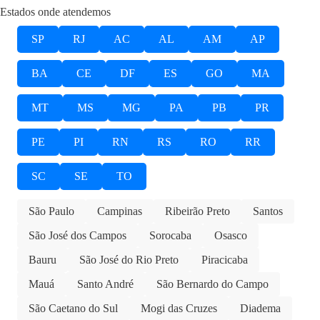
Estados onde atendemos
SP
RJ
AC
AL
AM
AP
BA
CE
DF
ES
GO
MA
MT
MS
MG
PA
PB
PR
PE
PI
RN
RS
RO
RR
SC
SE
TO
São Paulo
Campinas
Ribeirão Preto
Santos
São José dos Campos
Sorocaba
Osasco
Bauru
São José do Rio Preto
Piracicaba
Mauá
Santo André
São Bernardo do Campo
São Caetano do Sul
Mogi das Cruzes
Diadema