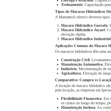
Entrega e Retirada
: Logística
Treinamento
: Capacitação para
Tipos de Macacos Hidráulicos Di
A Manuttech oferece diversos tipos
Macaco Hidráulico Garrafa
: 
Macaco Hidráulico Jacaré
: C
elevação rápida.
Macaco Hidráulico Industrial
Aplicações Comuns do Macaco Hi
Os macacos hidráulicos têm uma am
Construção Civil
: Levantament
Manutenção Automotiva
: Ele
Indústria
: Movimentação de má
Agricultura
: Elevação de maqu
Comparativo: Compra vs Locaç
A locação de macaco hidráulico ofe
pela locação, as empresas em Ipeca
Flexibilidade Financeira
: Em 
os custos ao longo do tempo, pr
Manutenção Inclusa
: Ao cont