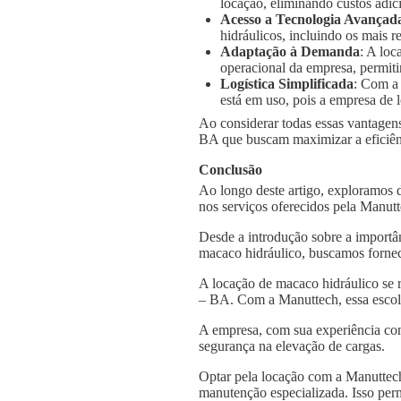
locação, eliminando custos adic
Acesso a Tecnologia Avançad
hidráulicos, incluindo os mais
Adaptação à Demanda
: A loc
operacional da empresa, permiti
Logística Simplificada
: Com a
está em uso, pois a empresa de l
Ao considerar todas essas vantagens
BA que buscam maximizar a eficiênc
Conclusão
Ao longo deste artigo, exploramos 
nos serviços oferecidos pela Manut
Desde a introdução sobre a importâ
macaco hidráulico, buscamos fornec
A locação de macaco hidráulico se 
– BA. Com a Manuttech, essa escolh
A empresa, com sua experiência con
segurança na elevação de cargas.
Optar pela locação com a Manuttech
manutenção especializada. Isso per