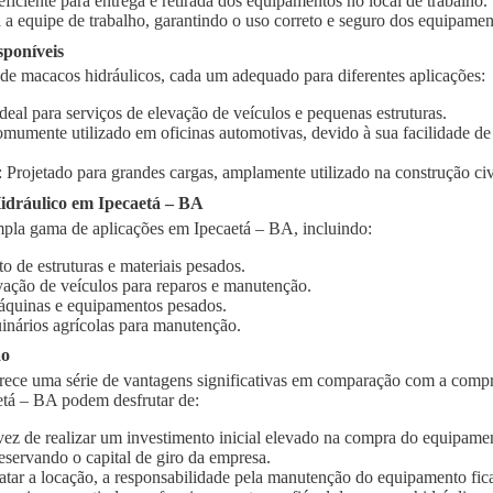
 eficiente para entrega e retirada dos equipamentos no local de trabalho.
 a equipe de trabalho, garantindo o uso correto e seguro dos equipamen
sponíveis
 de macacos hidráulicos, cada um adequado para diferentes aplicações:
Ideal para serviços de elevação de veículos e pequenas estruturas.
omumente utilizado em oficinas automotivas, devido à sua facilidade d
: Projetado para grandes cargas, amplamente utilizado na construção civi
dráulico em Ipecaetá – BA
pla gama de aplicações em Ipecaetá – BA, incluindo:
o de estruturas e materiais pesados.
vação de veículos para reparos e manutenção.
quinas e equipamentos pesados.
inários agrícolas para manutenção.
ão
rece uma série de vantagens significativas em comparação com a compr
etá – BA podem desfrutar de:
vez de realizar um investimento inicial elevado na compra do equipament
eservando o capital de giro da empresa.
ratar a locação, a responsabilidade pela manutenção do equipamento fic