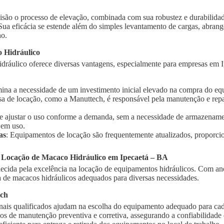
isão o processo de elevação, combinada com sua robustez e durabilidad
 Sua eficácia se estende além do simples levantamento de cargas, abra
ho.
 Hidráulico
dráulico oferece diversas vantagens, especialmente para empresas em I
imina a necessidade de um investimento inicial elevado na compra do e
sa de locação, como a Manuttech, é responsável pela manutenção e rep
te ajustar o uso conforme a demanda, sem a necessidade de armazename
 em uso.
as
: Equipamentos de locação são frequentemente atualizados, proporci
a Locação de Macaco Hidráulico em Ipecaetá – BA
cida pela excelência na locação de equipamentos hidráulicos. Com ano
de macacos hidráulicos adequados para diversas necessidades.
ech
onais qualificados ajudam na escolha do equipamento adequado para cad
ços de manutenção preventiva e corretiva, assegurando a confiabilidad