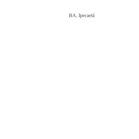
Category
BA
,
Ipecaetá