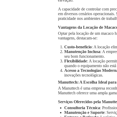
elevação.
A capacidade de controlar com prec
em diversos cenários operacionais.
praticidade nos ambientes de trabal
Vantagens da Locação de Macaco
Optar pela locação de um macaco hi
vantagens, destacam-se:
Custo-benefício
: A locação el
Manutenção Inclusa
: A empre
seu bom funcionamento.
Flexibilidade
: A locação permi
quando o equipamento não está
Acesso a Tecnologias Modern
inovações tecnológicas.
Manuttech: A Escolha Ideal par
A Manuttech é uma empresa reconhe
Manuttech oferece uma ampla gama 
Serviços Oferecidos pela Manutt
Consultoria Técnica
: Profissi
Manutenção e Suporte
: Servi