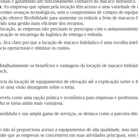
ionais e garantindo um funcionamento confiável do macaco hidráulico.
a
: As empresas que optam pela locação têm acesso a uma variedade de
 recentes avanços tecnológicos, sem o compromisso de compra de equip
ação oferece flexibilidade para aumentar ou reduzir a frota de macaco
ndo uma gestão mais eficiente dos recursos.
 locação, as empresas não precisam se preocupar com o armazenament
ocação se encarrega da logística de entrega e retirada.
, fica claro por que a locação de macaco hidráulico é uma escolha inte
ia operacional e otimizar os custos.
detalhadamente os benefícios e vantagens da locação de macaco hidráu
tech.
ncia da locação de equipamentos de elevação até a explicação sobre o 
er uma visão abrangente sobre o tema.
revela como uma opção prática e econômica para empresas e profissiona
a se torna ainda mais vantajosa.
solidada e sua ampla gama de serviços, se destaca como a parceira idea
 não só proporciona acesso a equipamentos de alta qualidade, mas tam
mite que as empresas se concentrem em suas atividades principais, sem