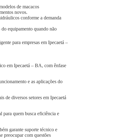
 modelos de macacos
amentos novos.
s hidráulicos conforme a demanda
o do equipamento quando não
ligente para empresas em Ipecaetá –
lico em Ipecaetá – BA, com ênfase
funcionamento e as aplicações do
is de diversos setores em Ipecaetá
l para quem busca eficiência e
bém garante suporte técnico e
 se preocupar com questões