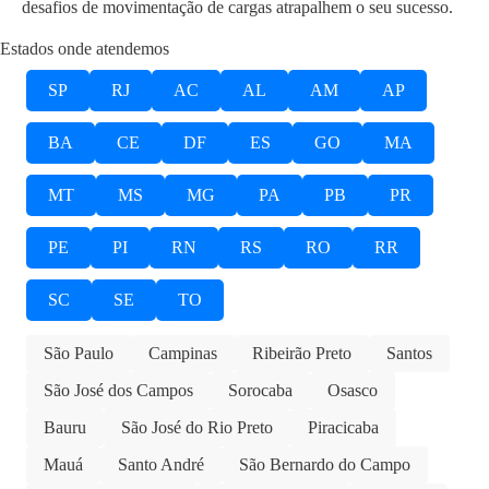
desafios de movimentação de cargas atrapalhem o seu sucesso.
Estados onde atendemos
SP
RJ
AC
AL
AM
AP
BA
CE
DF
ES
GO
MA
MT
MS
MG
PA
PB
PR
PE
PI
RN
RS
RO
RR
SC
SE
TO
São Paulo
Campinas
Ribeirão Preto
Santos
São José dos Campos
Sorocaba
Osasco
Bauru
São José do Rio Preto
Piracicaba
Mauá
Santo André
São Bernardo do Campo