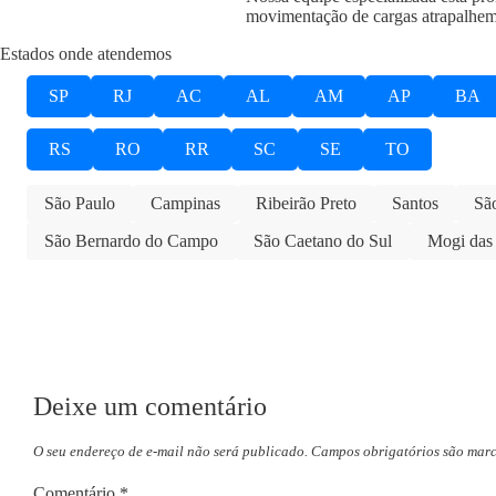
movimentação de cargas atrapalhem
Estados onde atendemos
SP
RJ
AC
AL
AM
AP
BA
RS
RO
RR
SC
SE
TO
São Paulo
Campinas
Ribeirão Preto
Santos
Sã
São Bernardo do Campo
São Caetano do Sul
Mogi das
Deixe um comentário
O seu endereço de e-mail não será publicado.
Campos obrigatórios são mar
Comentário
*