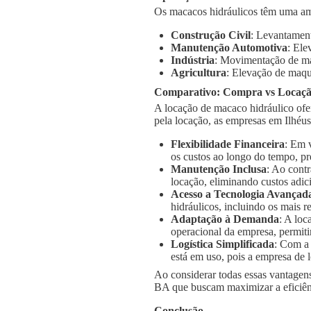
Os macacos hidráulicos têm uma am
Construção Civil
: Levantament
Manutenção Automotiva
: Ele
Indústria
: Movimentação de má
Agricultura
: Elevação de maqu
Comparativo: Compra vs Locaç
A locação de macaco hidráulico ofe
pela locação, as empresas em Ilhéu
Flexibilidade Financeira
: Em 
os custos ao longo do tempo, pr
Manutenção Inclusa
: Ao cont
locação, eliminando custos adic
Acesso a Tecnologia Avançad
hidráulicos, incluindo os mais
Adaptação à Demanda
: A loc
operacional da empresa, permiti
Logística Simplificada
: Com a
está em uso, pois a empresa de l
Ao considerar todas essas vantagens
BA que buscam maximizar a eficiênc
Conclusão