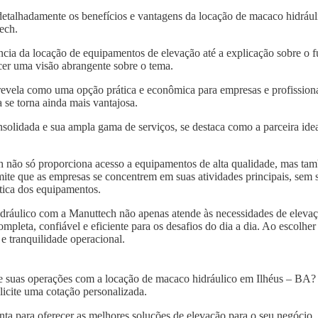
detalhadamente os benefícios e vantagens da locação de macaco hidráu
tech.
ncia da locação de equipamentos de elevação até a explicação sobre o 
er uma visão abrangente sobre o tema.
revela como uma opção prática e econômica para empresas e profissionai
se torna ainda mais vantajosa.
solidada e sua ampla gama de serviços, se destaca como a parceira idea
 não só proporciona acesso a equipamentos de alta qualidade, mas tam
mite que as empresas se concentrem em suas atividades principais, sem
tica dos equipamentos.
dráulico com a Manuttech não apenas atende às necessidades de eleva
leta, confiável e eficiente para os desafios do dia a dia. Ao escolher
e tranquilidade operacional.
 de suas operações com a locação de macaco hidráulico em Ilhéus – BA
icite uma cotação personalizada.
nta para oferecer as melhores soluções de elevação para o seu negócio.