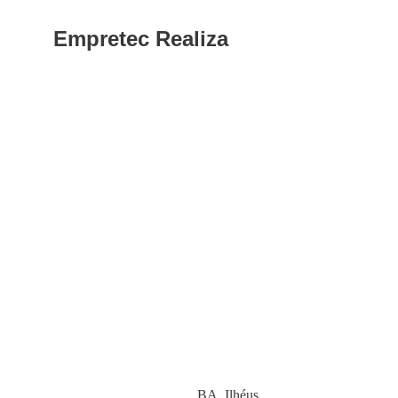
Empretec Realiza
Category
BA
,
Ilhéus