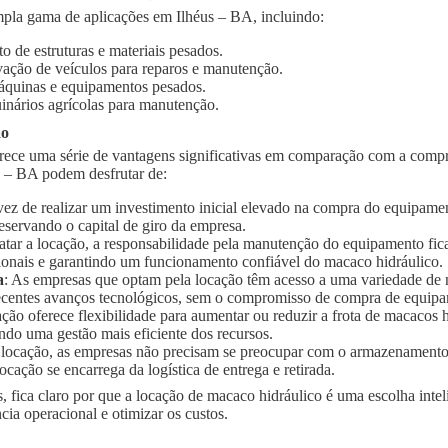
pla gama de aplicações em Ilhéus – BA, incluindo:
o de estruturas e materiais pesados.
vação de veículos para reparos e manutenção.
quinas e equipamentos pesados.
inários agrícolas para manutenção.
ão
rece uma série de vantagens significativas em comparação com a compr
s – BA podem desfrutar de:
vez de realizar um investimento inicial elevado na compra do equipament
eservando o capital de giro da empresa.
ratar a locação, a responsabilidade pela manutenção do equipamento fic
ionais e garantindo um funcionamento confiável do macaco hidráulico.
a
: As empresas que optam pela locação têm acesso a uma variedade de
 recentes avanços tecnológicos, sem o compromisso de compra de equip
ação oferece flexibilidade para aumentar ou reduzir a frota de macaco
ndo uma gestão mais eficiente dos recursos.
 locação, as empresas não precisam se preocupar com o armazenament
ocação se encarrega da logística de entrega e retirada.
, fica claro por que a locação de macaco hidráulico é uma escolha inte
ia operacional e otimizar os custos.