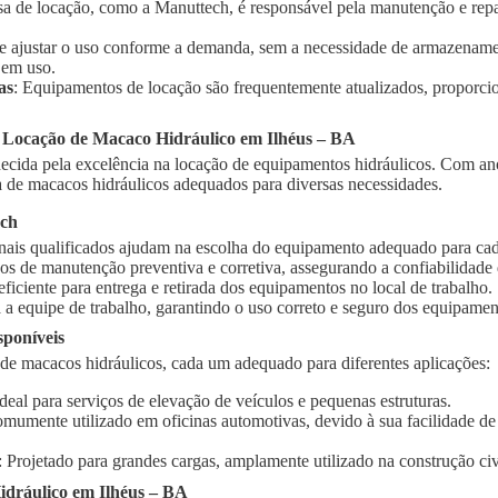
sa de locação, como a Manuttech, é responsável pela manutenção e rep
te ajustar o uso conforme a demanda, sem a necessidade de armazename
 em uso.
as
: Equipamentos de locação são frequentemente atualizados, proporci
 Locação de Macaco Hidráulico em Ilhéus – BA
cida pela excelência na locação de equipamentos hidráulicos. Com ano
de macacos hidráulicos adequados para diversas necessidades.
ech
onais qualificados ajudam na escolha do equipamento adequado para cad
ços de manutenção preventiva e corretiva, assegurando a confiabilidad
 eficiente para entrega e retirada dos equipamentos no local de trabalho.
 a equipe de trabalho, garantindo o uso correto e seguro dos equipamen
sponíveis
 de macacos hidráulicos, cada um adequado para diferentes aplicações:
Ideal para serviços de elevação de veículos e pequenas estruturas.
omumente utilizado em oficinas automotivas, devido à sua facilidade d
: Projetado para grandes cargas, amplamente utilizado na construção civi
dráulico em Ilhéus – BA