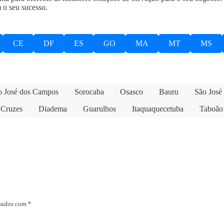
 o seu sucesso.
CE
DF
ES
GO
MA
MT
MS
o José dos Campos
Sorocaba
Osasco
Bauru
São José
 Cruzes
Diadema
Guarulhos
Itaquaquecetuba
Taboão 
cados com
*