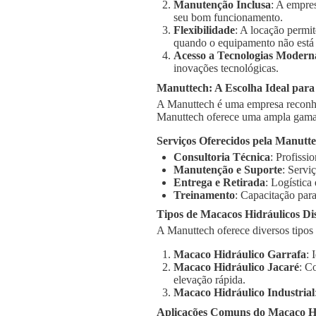
Manutenção Inclusa
: A empre
seu bom funcionamento.
Flexibilidade
: A locação permi
quando o equipamento não está
Acesso a Tecnologias Modern
inovações tecnológicas.
Manuttech: A Escolha Ideal para
A Manuttech é uma empresa reconhe
Manuttech oferece uma ampla gama 
Serviços Oferecidos pela Manutt
Consultoria Técnica
: Profissi
Manutenção e Suporte
: Servi
Entrega e Retirada
: Logística
Treinamento
: Capacitação para
Tipos de Macacos Hidráulicos Di
A Manuttech oferece diversos tipos
Macaco Hidráulico Garrafa
: 
Macaco Hidráulico Jacaré
: C
elevação rápida.
Macaco Hidráulico Industrial
Aplicações Comuns do Macaco Hi