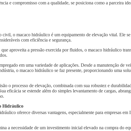
ncia e compromisso com a qualidade, se posiciona como a parceira idea
o civil, o macaco hidráulico é um equipamento de elevação vital. Ele s
nsideráveis com eficiência e segurança.
, que aproveita a pressão exercida por fluidos, o macaco hidráulico tra
dos.
 empregado em uma variedade de aplicações. Desde a manutenção de veí
indústria, o macaco hidráulico se faz presente, proporcionando uma solu
isão o processo de elevação, combinada com sua robustez e durabilidad
 Sua eficácia se estende além do simples levantamento de cargas, abra
ho.
 Hidráulico
dráulico oferece diversas vantagens, especialmente para empresas em I
imina a necessidade de um investimento inicial elevado na compra do e