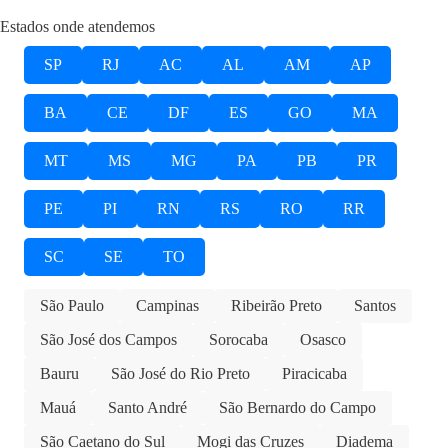
Estados onde atendemos
SP
RJ
AC
AL
AM
AP
BA
CE
DF
ES
GO
MA
MT
MS
MG
PA
PB
PR
PE
PI
RN
RS
RO
RR
SC
SE
TO
São Paulo
Campinas
Ribeirão Preto
Santos
São José dos Campos
Sorocaba
Osasco
Bauru
São José do Rio Preto
Piracicaba
Mauá
Santo André
São Bernardo do Campo
São Caetano do Sul
Mogi das Cruzes
Diadema