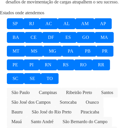
desafios de movimentação de cargas atrapalhem o seu sucesso.
Estados onde atendemos
SP
RJ
AC
AL
AM
AP
BA
CE
DF
ES
GO
MA
MT
MS
MG
PA
PB
PR
PE
PI
RN
RS
RO
RR
SC
SE
TO
São Paulo
Campinas
Ribeirão Preto
Santos
São José dos Campos
Sorocaba
Osasco
Bauru
São José do Rio Preto
Piracicaba
Mauá
Santo André
São Bernardo do Campo