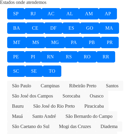
Estados onde atendemos
SP
RJ
AC
AL
AM
AP
BA
CE
DF
ES
GO
MA
MT
MS
MG
PA
PB
PR
PE
PI
RN
RS
RO
RR
SC
SE
TO
São Paulo
Campinas
Ribeirão Preto
Santos
São José dos Campos
Sorocaba
Osasco
Bauru
São José do Rio Preto
Piracicaba
Mauá
Santo André
São Bernardo do Campo
São Caetano do Sul
Mogi das Cruzes
Diadema