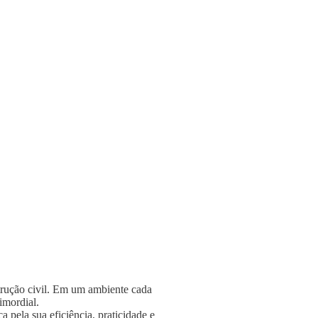
strução civil. Em um ambiente cada
rimordial.
 pela sua eficiência, praticidade e