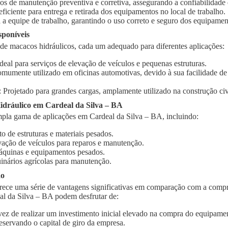
ços de manutenção preventiva e corretiva, assegurando a confiabilidad
 eficiente para entrega e retirada dos equipamentos no local de trabalho.
 a equipe de trabalho, garantindo o uso correto e seguro dos equipamen
sponíveis
 de macacos hidráulicos, cada um adequado para diferentes aplicações:
Ideal para serviços de elevação de veículos e pequenas estruturas.
omumente utilizado em oficinas automotivas, devido à sua facilidade d
: Projetado para grandes cargas, amplamente utilizado na construção civi
dráulico em Cardeal da Silva – BA
pla gama de aplicações em Cardeal da Silva – BA, incluindo:
o de estruturas e materiais pesados.
vação de veículos para reparos e manutenção.
quinas e equipamentos pesados.
inários agrícolas para manutenção.
ão
rece uma série de vantagens significativas em comparação com a compr
al da Silva – BA podem desfrutar de:
vez de realizar um investimento inicial elevado na compra do equipament
eservando o capital de giro da empresa.