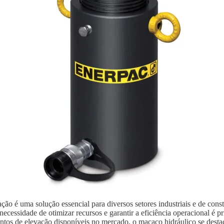
ão é uma solução essencial para diversos setores industriais e de con
ecessidade de otimizar recursos e garantir a eficiência operacional é p
ntos de elevação disponíveis no mercado, o macaco hidráulico se destaca