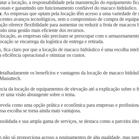
ratar a locação, a responsabilidade pela manutenção do equipamento fic
ionais e garantindo um funcionamento confiável do macaco hidráulico.
a
: As empresas que optam pela locação têm acesso a uma variedade de
 recentes avanços tecnológicos, sem o compromisso de compra de equip
ação oferece flexibilidade para aumentar ou reduzir a frota de macaco
ndo uma gestão mais eficiente dos recursos.
 locação, as empresas não precisam se preocupar com o armazenament
ocação se encarrega da logística de entrega e retirada.
, fica claro por que a locação de macaco hidráulico é uma escolha inte
ficiência operacional e otimizar os custos.
detalhadamente os benefícios e vantagens da locação de macaco hidráu
a Manuttech.
ncia da locação de equipamentos de elevação até a explicação sobre o 
er uma visão abrangente sobre o tema.
revela como uma opção prática e econômica para empresas e profissiona
sa escolha se torna ainda mais vantajosa.
solidada e sua ampla gama de serviços, se destaca como a parceira idea
 não só proporciona acesso a equipamentos de alta qualidade, mas tam