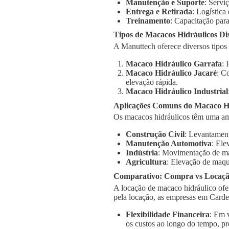
Manutenção e Suporte
: Servi
Entrega e Retirada
: Logística
Treinamento
: Capacitação para
Tipos de Macacos Hidráulicos Di
A Manuttech oferece diversos tipos
Macaco Hidráulico Garrafa
: 
Macaco Hidráulico Jacaré
: C
elevação rápida.
Macaco Hidráulico Industrial
Aplicações Comuns do Macaco Hi
Os macacos hidráulicos têm uma am
Construção Civil
: Levantament
Manutenção Automotiva
: Ele
Indústria
: Movimentação de má
Agricultura
: Elevação de maqu
Comparativo: Compra vs Locaç
A locação de macaco hidráulico ofe
pela locação, as empresas em Carde
Flexibilidade Financeira
: Em 
os custos ao longo do tempo, pr