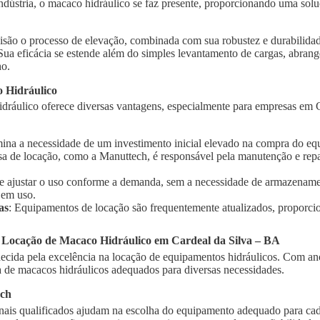
indústria, o macaco hidráulico se faz presente, proporcionando uma solu
isão o processo de elevação, combinada com sua robustez e durabilidad
 Sua eficácia se estende além do simples levantamento de cargas, abra
ho.
 Hidráulico
dráulico oferece diversas vantagens, especialmente para empresas em C
imina a necessidade de um investimento inicial elevado na compra do e
sa de locação, como a Manuttech, é responsável pela manutenção e rep
te ajustar o uso conforme a demanda, sem a necessidade de armazename
 em uso.
as
: Equipamentos de locação são frequentemente atualizados, proporci
 Locação de Macaco Hidráulico em Cardeal da Silva – BA
cida pela excelência na locação de equipamentos hidráulicos. Com ano
de macacos hidráulicos adequados para diversas necessidades.
ech
onais qualificados ajudam na escolha do equipamento adequado para cad