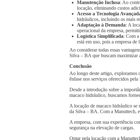
Manutenção Inclusa
: Ao cont
locação, eliminando custos adic
Acesso a Tecnologia Avançad
hidráulicos, incluindo os mais
Adaptação à Demanda
: A loc
operacional da empresa, permiti
Logística Simplificada
: Com a
está em uso, pois a empresa de l
Ao considerar todas essas vantagens
Silva – BA que buscam maximizar a e
Conclusão
Ao longo deste artigo, exploramos 
ênfase nos serviços oferecidos pel
Desde a introdução sobre a importâ
macaco hidráulico, buscamos fornec
A locação de macaco hidráulico se 
da Silva – BA. Com a Manuttech, es
A empresa, com sua experiência con
segurança na elevação de cargas.
Optar pela locação com a Manuttech