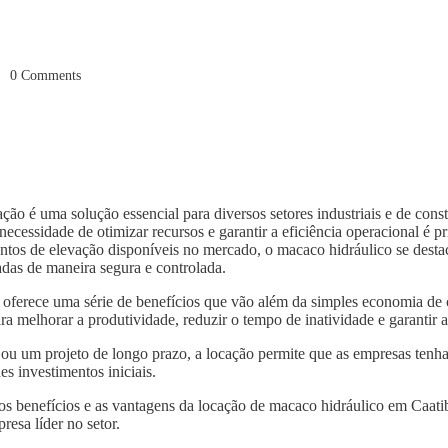
0
Comments
ão é uma solução essencial para diversos setores industriais e de con
ecessidade de otimizar recursos e garantir a eficiência operacional é p
ntos de elevação disponíveis no mercado, o macaco hidráulico se destaca
das de maneira segura e controlada.
oferece uma série de benefícios que vão além da simples economia de
ra melhorar a produtividade, reduzir o tempo de inatividade e garantir
 ou um projeto de longo prazo, a locação permite que as empresas tenh
s investimentos iniciais.
 os benefícios e as vantagens da locação de macaco hidráulico em Caat
resa líder no setor.