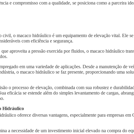
ncia e compromisso com a qualidade, se posiciona como a parceira idea
o civil, o macaco hidráulico é um equipamento de elevação vital. Ele s
nsideráveis com eficiência e segurança.
, que aproveita a pressão exercida por fluidos, o macaco hidráulico tra
dos.
 empregado em uma variedade de aplicações. Desde a manutenção de veí
indústria, o macaco hidráulico se faz presente, proporcionando uma solu
isão o processo de elevação, combinada com sua robustez e durabilidad
 Sua eficácia se estende além do simples levantamento de cargas, abra
ho.
 Hidráulico
dráulico oferece diversas vantagens, especialmente para empresas em C
imina a necessidade de um investimento inicial elevado na compra do e