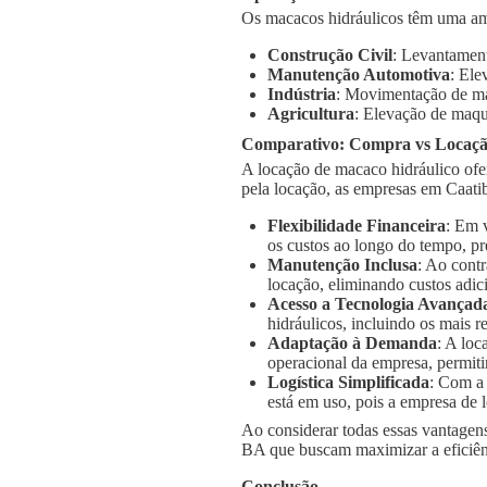
Os macacos hidráulicos têm uma am
Construção Civil
: Levantament
Manutenção Automotiva
: Ele
Indústria
: Movimentação de má
Agricultura
: Elevação de maqu
Comparativo: Compra vs Locaç
A locação de macaco hidráulico ofe
pela locação, as empresas em Caati
Flexibilidade Financeira
: Em 
os custos ao longo do tempo, pr
Manutenção Inclusa
: Ao cont
locação, eliminando custos adic
Acesso a Tecnologia Avançad
hidráulicos, incluindo os mais
Adaptação à Demanda
: A loc
operacional da empresa, permiti
Logística Simplificada
: Com a
está em uso, pois a empresa de l
Ao considerar todas essas vantagens
BA que buscam maximizar a eficiênc
Conclusão