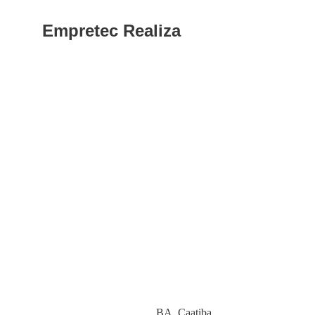
Empretec Realiza
Category
BA
,
Caatiba