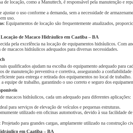
sa de locação, como a Manuttech, é responsável pela manutenção e rep
te ajustar o uso conforme a demanda, sem a necessidade de armazename
 em uso.
as
: Equipamentos de locação são frequentemente atualizados, proporci
a Locação de Macaco Hidráulico em Caatiba – BA
cida pela excelência na locação de equipamentos hidráulicos. Com ano
de macacos hidráulicos adequados para diversas necessidades.
ech
onais qualificados ajudam na escolha do equipamento adequado para cad
ços de manutenção preventiva e corretiva, assegurando a confiabilidad
 eficiente para entrega e retirada dos equipamentos no local de trabalho.
 a equipe de trabalho, garantindo o uso correto e seguro dos equipamen
sponíveis
 de macacos hidráulicos, cada um adequado para diferentes aplicações:
Ideal para serviços de elevação de veículos e pequenas estruturas.
omumente utilizado em oficinas automotivas, devido à sua facilidade d
: Projetado para grandes cargas, amplamente utilizado na construção civi
idráulico em Caatiba – BA