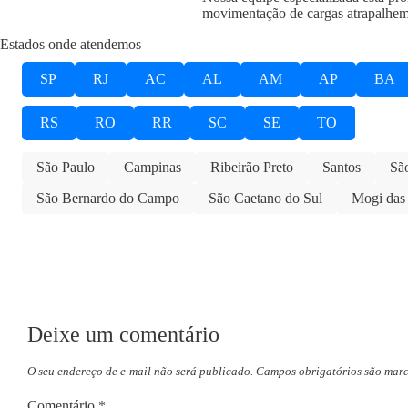
movimentação de cargas atrapalhem
Estados onde atendemos
SP
RJ
AC
AL
AM
AP
BA
RS
RO
RR
SC
SE
TO
São Paulo
Campinas
Ribeirão Preto
Santos
Sã
São Bernardo do Campo
São Caetano do Sul
Mogi das
Deixe um comentário
O seu endereço de e-mail não será publicado.
Campos obrigatórios são mar
Comentário
*