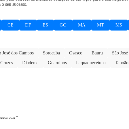
 o seu sucesso.
CE
DF
ES
GO
MA
MT
MS
o José dos Campos
Sorocaba
Osasco
Bauru
São José
 Cruzes
Diadema
Guarulhos
Itaquaquecetuba
Taboão 
cados com
*