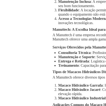
Manutenção Inclusa
: A empre
seu bom funcionamento.
Flexibilidade
: A locação permi
quando o equipamento não está
Acesso a Tecnologias Modern
inovações tecnológicas.
Manuttech: A Escolha Ideal par
A Manuttech é uma empresa reconhe
Manuttech oferece uma ampla gama 
Serviços Oferecidos pela Manutt
Consultoria Técnica
: Profissi
Manutenção e Suporte
: Servi
Entrega e Retirada
: Logística
Treinamento
: Capacitação para
Tipos de Macacos Hidráulicos Di
A Manuttech oferece diversos tipos
Macaco Hidráulico Garrafa
: 
Macaco Hidráulico Jacaré
: C
elevação rápida.
Macaco Hidráulico Industrial
Aplicações Comuns do Macaco H