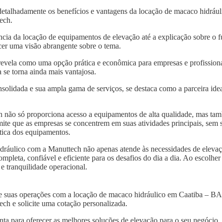
detalhadamente os benefícios e vantagens da locação de macaco hidráu
tech.
ncia da locação de equipamentos de elevação até a explicação sobre o 
er uma visão abrangente sobre o tema.
revela como uma opção prática e econômica para empresas e profissiona
se torna ainda mais vantajosa.
solidada e sua ampla gama de serviços, se destaca como a parceira idea
 não só proporciona acesso a equipamentos de alta qualidade, mas tam
mite que as empresas se concentrem em suas atividades principais, sem
tica dos equipamentos.
dráulico com a Manuttech não apenas atende às necessidades de eleva
leta, confiável e eficiente para os desafios do dia a dia. Ao escolher
e tranquilidade operacional.
 de suas operações com a locação de macaco hidráulico em Caatiba – B
ch e solicite uma cotação personalizada.
nta para oferecer as melhores soluções de elevação para o seu negócio.