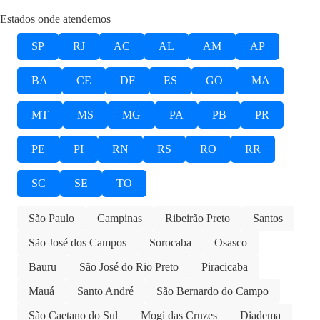
Estados onde atendemos
SP
RJ
AC
AL
AM
AP
BA
CE
DF
ES
GO
MA
MT
MS
MG
PA
PB
PR
PE
PI
RN
RS
RO
RR
SC
SE
TO
São Paulo
Campinas
Ribeirão Preto
Santos
São José dos Campos
Sorocaba
Osasco
Bauru
São José do Rio Preto
Piracicaba
Mauá
Santo André
São Bernardo do Campo
São Caetano do Sul
Mogi das Cruzes
Diadema