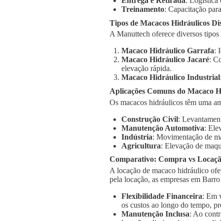
Entrega e Retirada
: Logística
Treinamento
: Capacitação para
Tipos de Macacos Hidráulicos Di
A Manuttech oferece diversos tipos
Macaco Hidráulico Garrafa
: 
Macaco Hidráulico Jacaré
: C
elevação rápida.
Macaco Hidráulico Industrial
Aplicações Comuns do Macaco Hi
Os macacos hidráulicos têm uma am
Construção Civil
: Levantament
Manutenção Automotiva
: Ele
Indústria
: Movimentação de má
Agricultura
: Elevação de maqu
Comparativo: Compra vs Locaç
A locação de macaco hidráulico ofe
pela locação, as empresas em Barro
Flexibilidade Financeira
: Em 
os custos ao longo do tempo, pr
Manutenção Inclusa
: Ao cont