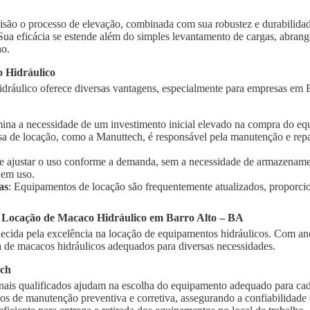
isão o processo de elevação, combinada com sua robustez e durabilidad
 Sua eficácia se estende além do simples levantamento de cargas, abra
ho.
 Hidráulico
dráulico oferece diversas vantagens, especialmente para empresas em B
imina a necessidade de um investimento inicial elevado na compra do e
sa de locação, como a Manuttech, é responsável pela manutenção e rep
te ajustar o uso conforme a demanda, sem a necessidade de armazename
 em uso.
as
: Equipamentos de locação são frequentemente atualizados, proporci
a Locação de Macaco Hidráulico em Barro Alto – BA
cida pela excelência na locação de equipamentos hidráulicos. Com ano
de macacos hidráulicos adequados para diversas necessidades.
ech
onais qualificados ajudam na escolha do equipamento adequado para cad
ços de manutenção preventiva e corretiva, assegurando a confiabilidad