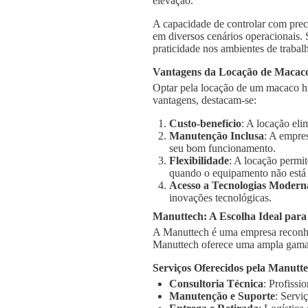
elevação.
A capacidade de controlar com prec
em diversos cenários operacionais.
praticidade nos ambientes de trabal
Vantagens da Locação de Macaco
Optar pela locação de um macaco hi
vantagens, destacam-se:
Custo-benefício
: A locação el
Manutenção Inclusa
: A empre
seu bom funcionamento.
Flexibilidade
: A locação permi
quando o equipamento não está
Acesso a Tecnologias Modern
inovações tecnológicas.
Manuttech: A Escolha Ideal par
A Manuttech é uma empresa reconhe
Manuttech oferece uma ampla gama 
Serviços Oferecidos pela Manutt
Consultoria Técnica
: Profissi
Manutenção e Suporte
: Servi