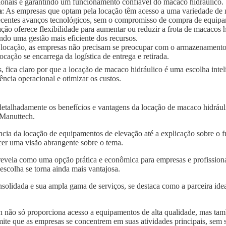
ionais e garantindo um funcionamento confiável do macaco hidráulico.
a
: As empresas que optam pela locação têm acesso a uma variedade de
 recentes avanços tecnológicos, sem o compromisso de compra de equip
ação oferece flexibilidade para aumentar ou reduzir a frota de macaco
ndo uma gestão mais eficiente dos recursos.
 locação, as empresas não precisam se preocupar com o armazenament
ocação se encarrega da logística de entrega e retirada.
, fica claro por que a locação de macaco hidráulico é uma escolha inte
ncia operacional e otimizar os custos.
detalhadamente os benefícios e vantagens da locação de macaco hidrá
a Manuttech.
ncia da locação de equipamentos de elevação até a explicação sobre o 
er uma visão abrangente sobre o tema.
revela como uma opção prática e econômica para empresas e profissiona
scolha se torna ainda mais vantajosa.
solidada e sua ampla gama de serviços, se destaca como a parceira idea
 não só proporciona acesso a equipamentos de alta qualidade, mas tam
mite que as empresas se concentrem em suas atividades principais, sem