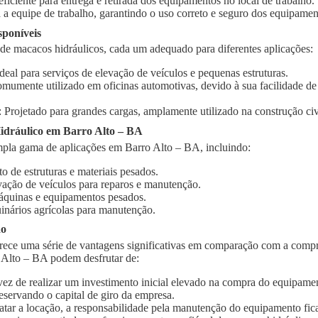
 eficiente para entrega e retirada dos equipamentos no local de trabalho.
 a equipe de trabalho, garantindo o uso correto e seguro dos equipamen
sponíveis
 de macacos hidráulicos, cada um adequado para diferentes aplicações:
Ideal para serviços de elevação de veículos e pequenas estruturas.
omumente utilizado em oficinas automotivas, devido à sua facilidade d
: Projetado para grandes cargas, amplamente utilizado na construção civi
dráulico em Barro Alto – BA
pla gama de aplicações em Barro Alto – BA, incluindo:
o de estruturas e materiais pesados.
vação de veículos para reparos e manutenção.
quinas e equipamentos pesados.
inários agrícolas para manutenção.
ão
rece uma série de vantagens significativas em comparação com a compr
 Alto – BA podem desfrutar de:
vez de realizar um investimento inicial elevado na compra do equipament
eservando o capital de giro da empresa.
ratar a locação, a responsabilidade pela manutenção do equipamento fic