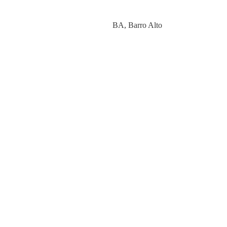
Category
BA
,
Barro Alto