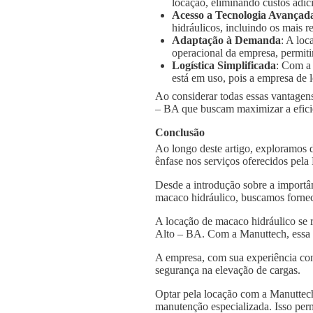
locação, eliminando custos adic
Acesso a Tecnologia Avançad
hidráulicos, incluindo os mais
Adaptação à Demanda
: A loc
operacional da empresa, permiti
Logística Simplificada
: Com a
está em uso, pois a empresa de l
Ao considerar todas essas vantagens
– BA que buscam maximizar a eficiê
Conclusão
Ao longo deste artigo, exploramos 
ênfase nos serviços oferecidos pel
Desde a introdução sobre a importâ
macaco hidráulico, buscamos fornec
A locação de macaco hidráulico se 
Alto – BA. Com a Manuttech, essa e
A empresa, com sua experiência con
segurança na elevação de cargas.
Optar pela locação com a Manuttech
manutenção especializada. Isso per