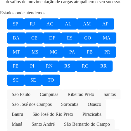
desafios de movimentação de cargas atrapalhem o seu sucesso.
Estados onde atendemos
SP
RJ
AC
AL
AM
AP
BA
CE
DF
ES
GO
MA
MT
MS
MG
PA
PB
PR
PE
PI
RN
RS
RO
RR
SC
SE
TO
São Paulo
Campinas
Ribeirão Preto
Santos
São José dos Campos
Sorocaba
Osasco
Bauru
São José do Rio Preto
Piracicaba
Mauá
Santo André
São Bernardo do Campo