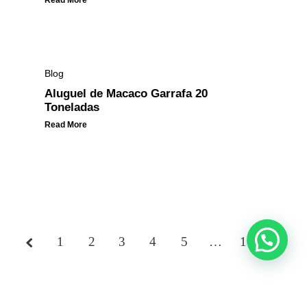
Read More
Blog
Aluguel de Macaco Garrafa 20
Toneladas
Read More
1
2
3
Page
4
5
…
10
3 of
10