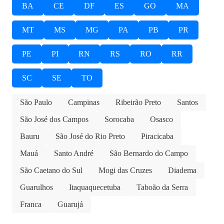
BA
CE
DF
ES
GO
MA
MT
MS
MG
PA
PB
PR
PE
PI
RN
RS
RO
RR
SC
SE
TO
São Paulo
Campinas
Ribeirão Preto
Santos
São José dos Campos
Sorocaba
Osasco
Bauru
São José do Rio Preto
Piracicaba
Mauá
Santo André
São Bernardo do Campo
São Caetano do Sul
Mogi das Cruzes
Diadema
Guarulhos
Itaquaquecetuba
Taboão da Serra
Franca
Guarujá