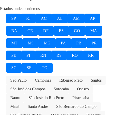
Estados onde atendemos
SP
RJ
AC
AL
AM
AP
BA
CE
DF
ES
GO
MA
MT
MS
MG
PA
PB
PR
PE
PI
RN
RS
RO
RR
SC
SE
TO
São Paulo
Campinas
Ribeirão Preto
Santos
São José dos Campos
Sorocaba
Osasco
Bauru
São José do Rio Preto
Piracicaba
Mauá
Santo André
São Bernardo do Campo