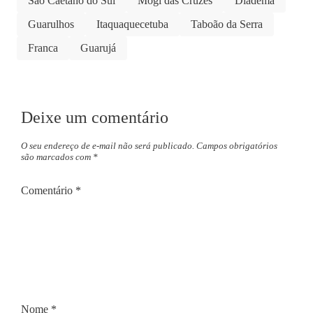
São Caetano do Sul
Mogi das Cruzes
Diadema
Guarulhos
Itaquaquecetuba
Taboão da Serra
Franca
Guarujá
Deixe um comentário
O seu endereço de e-mail não será publicado.
Campos obrigatórios
são marcados com
*
Comentário
*
Nome
*