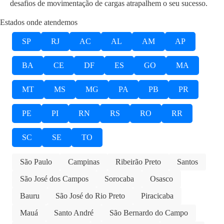
desafios de movimentação de cargas atrapalhem o seu sucesso.
Estados onde atendemos
SP
RJ
AC
AL
AM
AP
BA
CE
DF
ES
GO
MA
MT
MS
MG
PA
PB
PR
PE
PI
RN
RS
RO
RR
SC
SE
TO
São Paulo
Campinas
Ribeirão Preto
Santos
São José dos Campos
Sorocaba
Osasco
Bauru
São José do Rio Preto
Piracicaba
Mauá
Santo André
São Bernardo do Campo