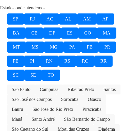
Estados onde atendemos
SP
RJ
AC
AL
AM
AP
BA
CE
DF
ES
GO
MA
MT
MS
MG
PA
PB
PR
PE
PI
RN
RS
RO
RR
SC
SE
TO
São Paulo
Campinas
Ribeirão Preto
Santos
São José dos Campos
Sorocaba
Osasco
Bauru
São José do Rio Preto
Piracicaba
Mauá
Santo André
São Bernardo do Campo
São Caetano do Sul
Mogi das Cruzes
Diadema