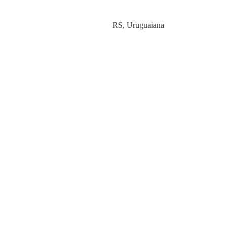
Category
RS
,
Uruguaiana