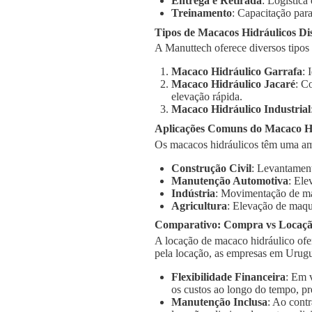
Entrega e Retirada
: Logística
Treinamento
: Capacitação para
Tipos de Macacos Hidráulicos Di
A Manuttech oferece diversos tipos
Macaco Hidráulico Garrafa
: 
Macaco Hidráulico Jacaré
: C
elevação rápida.
Macaco Hidráulico Industrial
Aplicações Comuns do Macaco H
Os macacos hidráulicos têm uma am
Construção Civil
: Levantament
Manutenção Automotiva
: Ele
Indústria
: Movimentação de má
Agricultura
: Elevação de maqu
Comparativo: Compra vs Locaç
A locação de macaco hidráulico ofe
pela locação, as empresas em Urug
Flexibilidade Financeira
: Em 
os custos ao longo do tempo, pr
Manutenção Inclusa
: Ao cont