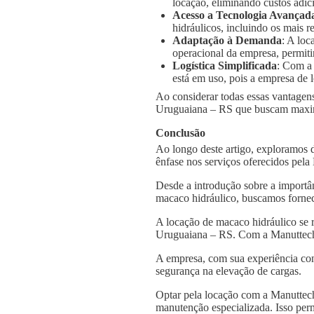
locação, eliminando custos adic
Acesso a Tecnologia Avançad
hidráulicos, incluindo os mais
Adaptação à Demanda
: A loc
operacional da empresa, permiti
Logística Simplificada
: Com a
está em uso, pois a empresa de l
Ao considerar todas essas vantagens
Uruguaiana – RS que buscam maximiz
Conclusão
Ao longo deste artigo, exploramos 
ênfase nos serviços oferecidos pel
Desde a introdução sobre a importâ
macaco hidráulico, buscamos fornec
A locação de macaco hidráulico se 
Uruguaiana – RS. Com a Manuttech, 
A empresa, com sua experiência con
segurança na elevação de cargas.
Optar pela locação com a Manuttech
manutenção especializada. Isso per