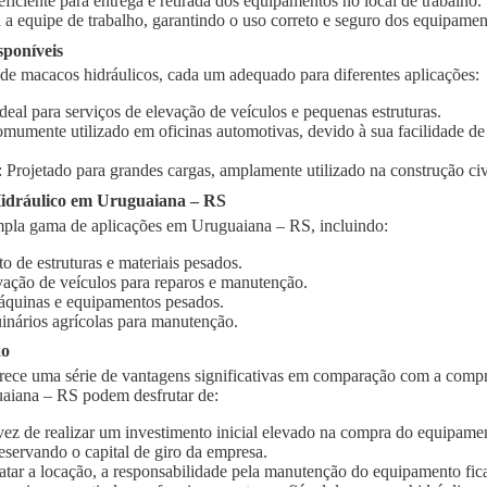
 eficiente para entrega e retirada dos equipamentos no local de trabalho.
 a equipe de trabalho, garantindo o uso correto e seguro dos equipamen
sponíveis
 de macacos hidráulicos, cada um adequado para diferentes aplicações:
Ideal para serviços de elevação de veículos e pequenas estruturas.
omumente utilizado em oficinas automotivas, devido à sua facilidade d
: Projetado para grandes cargas, amplamente utilizado na construção civi
idráulico em Uruguaiana – RS
pla gama de aplicações em Uruguaiana – RS, incluindo:
o de estruturas e materiais pesados.
vação de veículos para reparos e manutenção.
quinas e equipamentos pesados.
inários agrícolas para manutenção.
ão
rece uma série de vantagens significativas em comparação com a compr
uaiana – RS podem desfrutar de:
vez de realizar um investimento inicial elevado na compra do equipament
eservando o capital de giro da empresa.
ratar a locação, a responsabilidade pela manutenção do equipamento fic