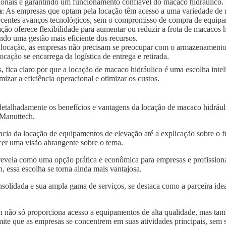
ionais e garantindo um funcionamento confiável do macaco hidráulico.
a
: As empresas que optam pela locação têm acesso a uma variedade de
 recentes avanços tecnológicos, sem o compromisso de compra de equip
ação oferece flexibilidade para aumentar ou reduzir a frota de macaco
ndo uma gestão mais eficiente dos recursos.
 locação, as empresas não precisam se preocupar com o armazenament
ocação se encarrega da logística de entrega e retirada.
, fica claro por que a locação de macaco hidráulico é uma escolha inte
ar a eficiência operacional e otimizar os custos.
detalhadamente os benefícios e vantagens da locação de macaco hidrá
a Manuttech.
ncia da locação de equipamentos de elevação até a explicação sobre o 
er uma visão abrangente sobre o tema.
revela como uma opção prática e econômica para empresas e profissiona
essa escolha se torna ainda mais vantajosa.
solidada e sua ampla gama de serviços, se destaca como a parceira idea
 não só proporciona acesso a equipamentos de alta qualidade, mas tam
mite que as empresas se concentrem em suas atividades principais, sem