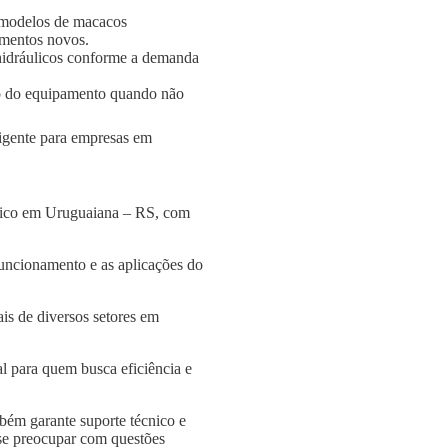
 modelos de macacos
amentos novos.
s hidráulicos conforme a demanda
o do equipamento quando não
ligente para empresas em
ulico em Uruguaiana – RS, com
funcionamento e as aplicações do
is de diversos setores em
l para quem busca eficiência e
bém garante suporte técnico e
 se preocupar com questões