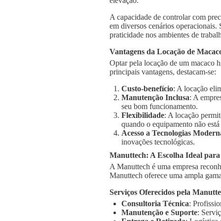
elevação.
A capacidade de controlar com prec
em diversos cenários operacionais.
praticidade nos ambientes de trabal
Vantagens da Locação de Macaco
Optar pela locação de um macaco hi
principais vantagens, destacam-se:
Custo-benefício
: A locação el
Manutenção Inclusa
: A empre
seu bom funcionamento.
Flexibilidade
: A locação permi
quando o equipamento não está
Acesso a Tecnologias Modern
inovações tecnológicas.
Manuttech: A Escolha Ideal par
A Manuttech é uma empresa reconhe
Manuttech oferece uma ampla gama 
Serviços Oferecidos pela Manutt
Consultoria Técnica
: Profissi
Manutenção e Suporte
: Servi