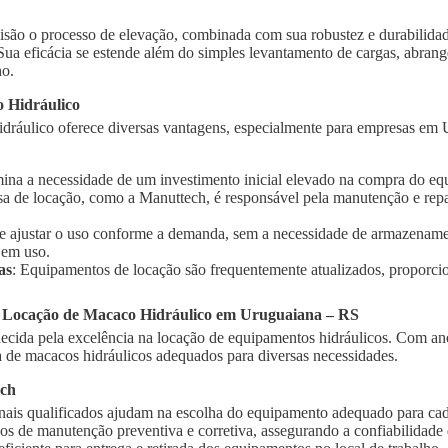
isão o processo de elevação, combinada com sua robustez e durabilidad
 Sua eficácia se estende além do simples levantamento de cargas, abra
ho.
 Hidráulico
dráulico oferece diversas vantagens, especialmente para empresas em 
imina a necessidade de um investimento inicial elevado na compra do e
sa de locação, como a Manuttech, é responsável pela manutenção e rep
te ajustar o uso conforme a demanda, sem a necessidade de armazename
 em uso.
as
: Equipamentos de locação são frequentemente atualizados, proporci
a Locação de Macaco Hidráulico em Uruguaiana – RS
cida pela excelência na locação de equipamentos hidráulicos. Com ano
de macacos hidráulicos adequados para diversas necessidades.
ech
onais qualificados ajudam na escolha do equipamento adequado para cad
ços de manutenção preventiva e corretiva, assegurando a confiabilidad