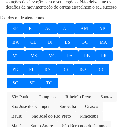
soluções de elevação para o seu negócio. Não deixe que os
desafios de movimentação de cargas atrapalhem o seu sucesso.
Estados onde atendemos
SP
RJ
AC
AL
AM
AP
BA
CE
DF
ES
GO
MA
MT
MS
MG
PA
PB
PR
PE
PI
RN
RS
RO
RR
SC
SE
TO
São Paulo
Campinas
Ribeirão Preto
Santos
São José dos Campos
Sorocaba
Osasco
Bauru
São José do Rio Preto
Piracicaba
Mauá
Santo André
São Bernardo do Campo