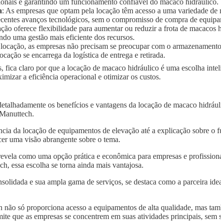
ionais e garantindo um funcionamento confiável do macaco hidráulico.
a
: As empresas que optam pela locação têm acesso a uma variedade de
 recentes avanços tecnológicos, sem o compromisso de compra de equip
ação oferece flexibilidade para aumentar ou reduzir a frota de macaco
ndo uma gestão mais eficiente dos recursos.
 locação, as empresas não precisam se preocupar com o armazenament
ocação se encarrega da logística de entrega e retirada.
, fica claro por que a locação de macaco hidráulico é uma escolha inte
zar a eficiência operacional e otimizar os custos.
 detalhadamente os benefícios e vantagens da locação de macaco hidr
a Manuttech.
ncia da locação de equipamentos de elevação até a explicação sobre o 
er uma visão abrangente sobre o tema.
revela como uma opção prática e econômica para empresas e profissiona
 essa escolha se torna ainda mais vantajosa.
solidada e sua ampla gama de serviços, se destaca como a parceira idea
 não só proporciona acesso a equipamentos de alta qualidade, mas tam
mite que as empresas se concentrem em suas atividades principais, sem