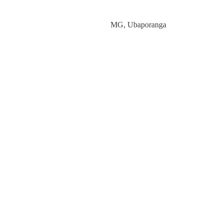
Category
MG
,
Ubaporanga