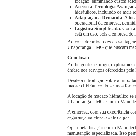
locação, eliminando custos adic
Acesso a Tecnologia Avançad
hidráulicos, incluindo os mais
Adaptação à Demanda
: A loc
operacional da empresa, permiti
Logística Simplificada
: Com a
está em uso, pois a empresa de l
Ao considerar todas essas vantagens
Ubaporanga – MG que buscam maximi
Conclusão
Ao longo deste artigo, exploramos
ênfase nos serviços oferecidos pel
Desde a introdução sobre a importâ
macaco hidráulico, buscamos fornec
A locação de macaco hidráulico se 
Ubaporanga – MG. Com a Manuttech,
A empresa, com sua experiência con
segurança na elevação de cargas.
Optar pela locação com a Manuttech
manutenção especializada. Isso per