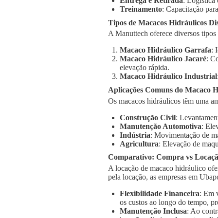
Entrega e Retirada
: Logística
Treinamento
: Capacitação para
Tipos de Macacos Hidráulicos Di
A Manuttech oferece diversos tipos
Macaco Hidráulico Garrafa
: 
Macaco Hidráulico Jacaré
: C
elevação rápida.
Macaco Hidráulico Industrial
Aplicações Comuns do Macaco H
Os macacos hidráulicos têm uma a
Construção Civil
: Levantament
Manutenção Automotiva
: Ele
Indústria
: Movimentação de má
Agricultura
: Elevação de maqu
Comparativo: Compra vs Locaç
A locação de macaco hidráulico ofe
pela locação, as empresas em Ubap
Flexibilidade Financeira
: Em 
os custos ao longo do tempo, pr
Manutenção Inclusa
: Ao cont