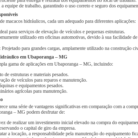
 eficiente para entrega e retirada dos equipamentos no local de trabalho.
 a equipe de trabalho, garantindo o uso correto e seguro dos equipamen
sponíveis
 de macacos hidráulicos, cada um adequado para diferentes aplicações:
Ideal para serviços de elevação de veículos e pequenas estruturas.
omumente utilizado em oficinas automotivas, devido à sua facilidade d
: Projetado para grandes cargas, amplamente utilizado na construção civi
idráulico em Ubaporanga – MG
mpla gama de aplicações em Ubaporanga – MG, incluindo:
o de estruturas e materiais pesados.
vação de veículos para reparos e manutenção.
quinas e equipamentos pesados.
inários agrícolas para manutenção.
ão
rece uma série de vantagens significativas em comparação com a compr
oranga – MG podem desfrutar de:
vez de realizar um investimento inicial elevado na compra do equipament
eservando o capital de giro da empresa.
ratar a locação, a responsabilidade pela manutenção do equipamento fic