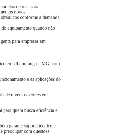
 modelos de macacos
amentos novos.
s hidráulicos conforme a demanda
o do equipamento quando não
ligente para empresas em
áulico em Ubaporanga – MG, com
funcionamento e as aplicações do
is de diversos setores em
l para quem busca eficiência e
bém garante suporte técnico e
 se preocupar com questões