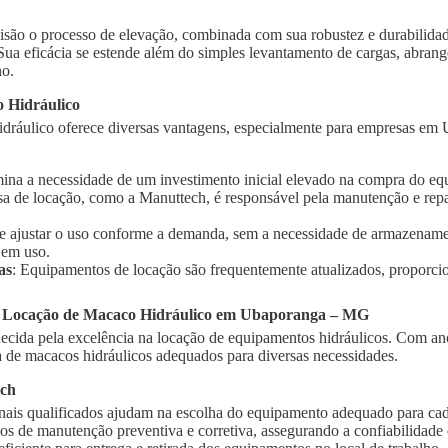
isão o processo de elevação, combinada com sua robustez e durabilidad
 Sua eficácia se estende além do simples levantamento de cargas, abra
ho.
 Hidráulico
idráulico oferece diversas vantagens, especialmente para empresas em
imina a necessidade de um investimento inicial elevado na compra do e
sa de locação, como a Manuttech, é responsável pela manutenção e rep
te ajustar o uso conforme a demanda, sem a necessidade de armazename
 em uso.
as
: Equipamentos de locação são frequentemente atualizados, proporci
a Locação de Macaco Hidráulico em Ubaporanga – MG
cida pela excelência na locação de equipamentos hidráulicos. Com ano
de macacos hidráulicos adequados para diversas necessidades.
ech
onais qualificados ajudam na escolha do equipamento adequado para cad
ços de manutenção preventiva e corretiva, assegurando a confiabilidad