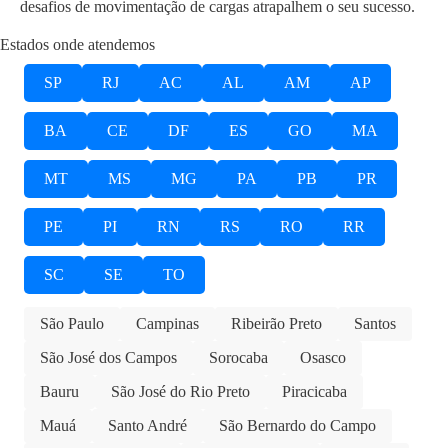
desafios de movimentação de cargas atrapalhem o seu sucesso.
Estados onde atendemos
SP
RJ
AC
AL
AM
AP
BA
CE
DF
ES
GO
MA
MT
MS
MG
PA
PB
PR
PE
PI
RN
RS
RO
RR
SC
SE
TO
São Paulo
Campinas
Ribeirão Preto
Santos
São José dos Campos
Sorocaba
Osasco
Bauru
São José do Rio Preto
Piracicaba
Mauá
Santo André
São Bernardo do Campo