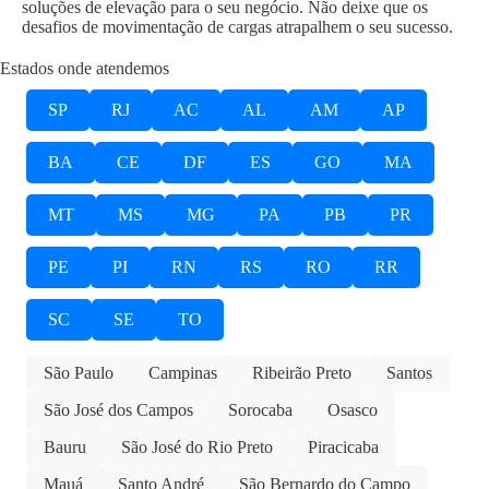
soluções de elevação para o seu negócio. Não deixe que os
desafios de movimentação de cargas atrapalhem o seu sucesso.
Estados onde atendemos
SP
RJ
AC
AL
AM
AP
BA
CE
DF
ES
GO
MA
MT
MS
MG
PA
PB
PR
PE
PI
RN
RS
RO
RR
SC
SE
TO
São Paulo
Campinas
Ribeirão Preto
Santos
São José dos Campos
Sorocaba
Osasco
Bauru
São José do Rio Preto
Piracicaba
Mauá
Santo André
São Bernardo do Campo