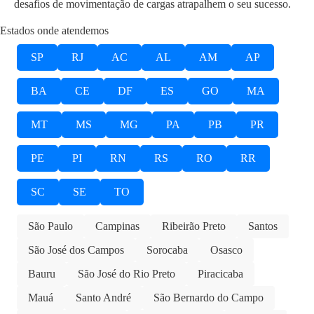
desafios de movimentação de cargas atrapalhem o seu sucesso.
Estados onde atendemos
SP
RJ
AC
AL
AM
AP
BA
CE
DF
ES
GO
MA
MT
MS
MG
PA
PB
PR
PE
PI
RN
RS
RO
RR
SC
SE
TO
São Paulo
Campinas
Ribeirão Preto
Santos
São José dos Campos
Sorocaba
Osasco
Bauru
São José do Rio Preto
Piracicaba
Mauá
Santo André
São Bernardo do Campo