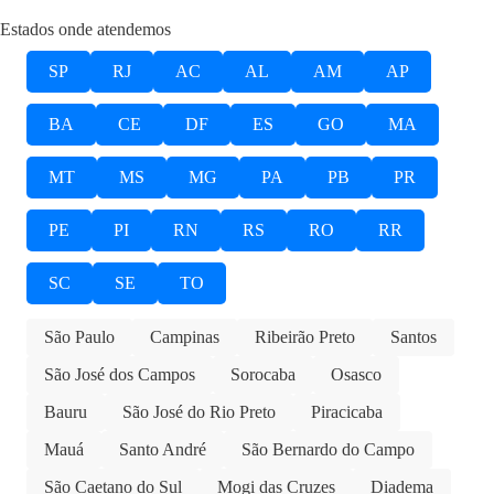
Estados onde atendemos
SP
RJ
AC
AL
AM
AP
BA
CE
DF
ES
GO
MA
MT
MS
MG
PA
PB
PR
PE
PI
RN
RS
RO
RR
SC
SE
TO
São Paulo
Campinas
Ribeirão Preto
Santos
São José dos Campos
Sorocaba
Osasco
Bauru
São José do Rio Preto
Piracicaba
Mauá
Santo André
São Bernardo do Campo
São Caetano do Sul
Mogi das Cruzes
Diadema