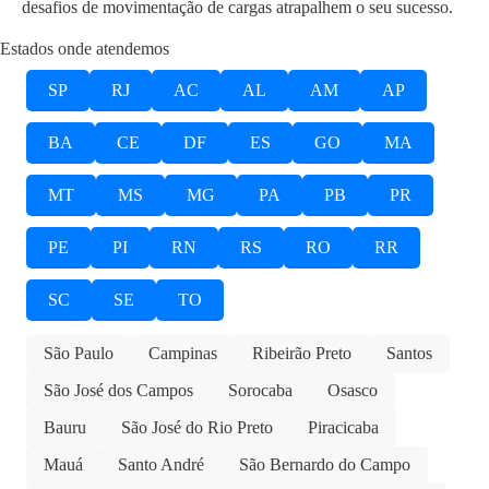
desafios de movimentação de cargas atrapalhem o seu sucesso.
Estados onde atendemos
SP
RJ
AC
AL
AM
AP
BA
CE
DF
ES
GO
MA
MT
MS
MG
PA
PB
PR
PE
PI
RN
RS
RO
RR
SC
SE
TO
São Paulo
Campinas
Ribeirão Preto
Santos
São José dos Campos
Sorocaba
Osasco
Bauru
São José do Rio Preto
Piracicaba
Mauá
Santo André
São Bernardo do Campo