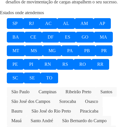
desafios de movimentação de cargas atrapalhem o seu sucesso.
Estados onde atendemos
SP
RJ
AC
AL
AM
AP
BA
CE
DF
ES
GO
MA
MT
MS
MG
PA
PB
PR
PE
PI
RN
RS
RO
RR
SC
SE
TO
São Paulo
Campinas
Ribeirão Preto
Santos
São José dos Campos
Sorocaba
Osasco
Bauru
São José do Rio Preto
Piracicaba
Mauá
Santo André
São Bernardo do Campo