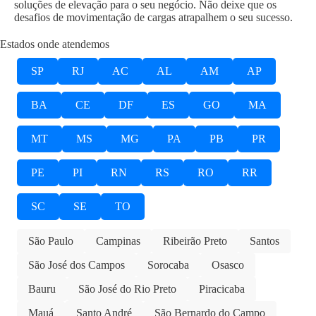
soluções de elevação para o seu negócio. Não deixe que os
desafios de movimentação de cargas atrapalhem o seu sucesso.
Estados onde atendemos
SP
RJ
AC
AL
AM
AP
BA
CE
DF
ES
GO
MA
MT
MS
MG
PA
PB
PR
PE
PI
RN
RS
RO
RR
SC
SE
TO
São Paulo
Campinas
Ribeirão Preto
Santos
São José dos Campos
Sorocaba
Osasco
Bauru
São José do Rio Preto
Piracicaba
Mauá
Santo André
São Bernardo do Campo