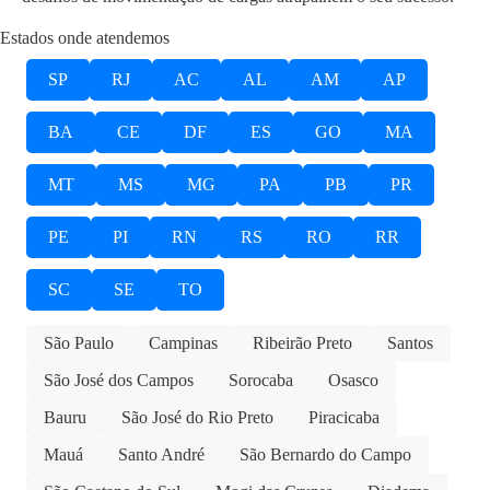
Estados onde atendemos
SP
RJ
AC
AL
AM
AP
BA
CE
DF
ES
GO
MA
MT
MS
MG
PA
PB
PR
PE
PI
RN
RS
RO
RR
SC
SE
TO
São Paulo
Campinas
Ribeirão Preto
Santos
São José dos Campos
Sorocaba
Osasco
Bauru
São José do Rio Preto
Piracicaba
Mauá
Santo André
São Bernardo do Campo