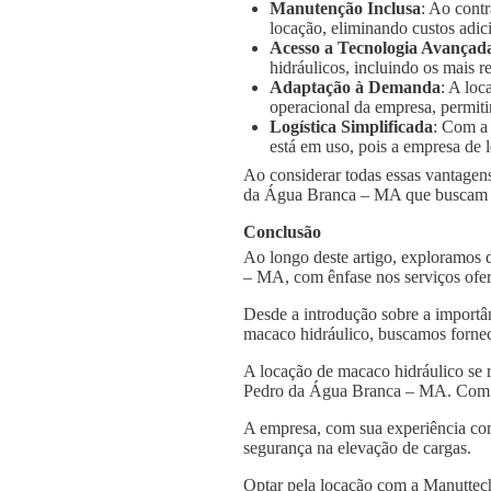
Manutenção Inclusa
: Ao cont
locação, eliminando custos adic
Acesso a Tecnologia Avançad
hidráulicos, incluindo os mais
Adaptação à Demanda
: A loc
operacional da empresa, permiti
Logística Simplificada
: Com a
está em uso, pois a empresa de l
Ao considerar todas essas vantagens
da Água Branca – MA que buscam max
Conclusão
Ao longo deste artigo, exploramos
– MA, com ênfase nos serviços ofe
Desde a introdução sobre a importâ
macaco hidráulico, buscamos fornec
A locação de macaco hidráulico se 
Pedro da Água Branca – MA. Com a 
A empresa, com sua experiência con
segurança na elevação de cargas.
Optar pela locação com a Manuttech