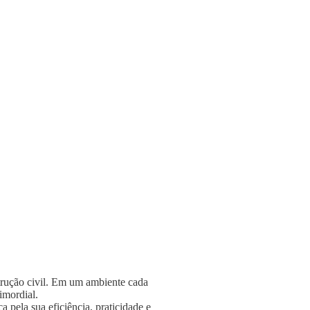
strução civil. Em um ambiente cada
rimordial.
 pela sua eficiência, praticidade e