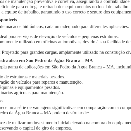
ços de manutenção preventiva e corretiva, assegurando a confiabilidad
 eficiente para entrega e retirada dos equipamentos no local de trabalho.
 a equipe de trabalho, garantindo o uso correto e seguro dos equipamen
sponíveis
 de macacos hidráulicos, cada um adequado para diferentes aplicações:
Ideal para serviços de elevação de veículos e pequenas estruturas.
omumente utilizado em oficinas automotivas, devido à sua facilidade d
: Projetado para grandes cargas, amplamente utilizado na construção civi
idráulico em São Pedro da Água Branca – MA
mpla gama de aplicações em São Pedro da Água Branca – MA, incluind
o de estruturas e materiais pesados.
vação de veículos para reparos e manutenção.
quinas e equipamentos pesados.
inários agrícolas para manutenção.
ão
rece uma série de vantagens significativas em comparação com a compr
Pedro da Água Branca – MA podem desfrutar de:
vez de realizar um investimento inicial elevado na compra do equipament
eservando o capital de giro da empresa.