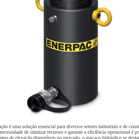
ão é uma solução essencial para diversos setores industriais e de con
ecessidade de otimizar recursos e garantir a eficiência operacional é p
ntos de elevação disponíveis no mercado, o macaco hidráulico se destaca