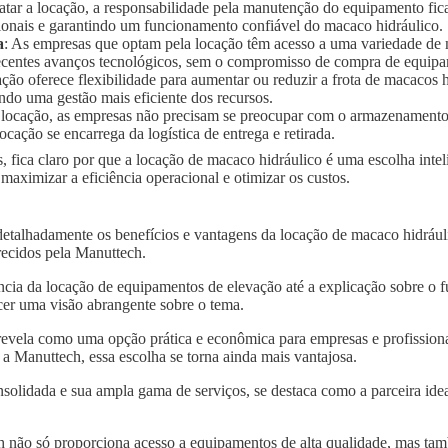
ratar a locação, a responsabilidade pela manutenção do equipamento fic
ionais e garantindo um funcionamento confiável do macaco hidráulico.
a
: As empresas que optam pela locação têm acesso a uma variedade de
 recentes avanços tecnológicos, sem o compromisso de compra de equip
ação oferece flexibilidade para aumentar ou reduzir a frota de macaco
ndo uma gestão mais eficiente dos recursos.
 locação, as empresas não precisam se preocupar com o armazenament
ocação se encarrega da logística de entrega e retirada.
, fica claro por que a locação de macaco hidráulico é uma escolha int
imizar a eficiência operacional e otimizar os custos.
 detalhadamente os benefícios e vantagens da locação de macaco hidrá
recidos pela Manuttech.
ncia da locação de equipamentos de elevação até a explicação sobre o 
er uma visão abrangente sobre o tema.
revela como uma opção prática e econômica para empresas e profissiona
Manuttech, essa escolha se torna ainda mais vantajosa.
solidada e sua ampla gama de serviços, se destaca como a parceira idea
 não só proporciona acesso a equipamentos de alta qualidade, mas tam