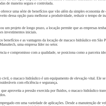
das de maneira segura e controlada.
oferece uma série de benefícios que vão além da simples economia de
ito dessa opção para melhorar a produtividade, reduzir o tempo de ina
 ou um projeto de longo prazo, a locação permite que as empresas tenh
s investimentos iniciais.
e os benefícios e as vantagens da locação de macaco hidráulico em Sã
 Manuttech, uma empresa líder no setor.
ncia e compromisso com a qualidade, se posiciona como a parceira idea
o civil, o macaco hidráulico é um equipamento de elevação vital. Ele s
nsideráveis com eficiência e segurança.
, que aproveita a pressão exercida por fluidos, o macaco hidráulico tra
dos.
 empregado em uma variedade de aplicações. Desde a manutenção de veí