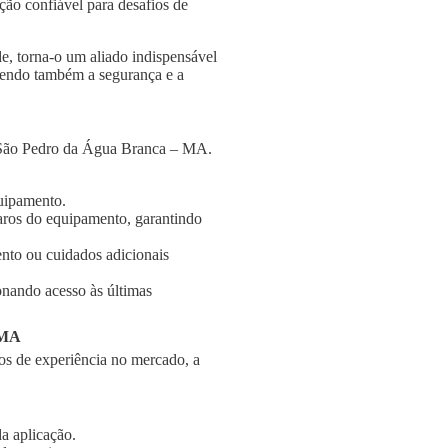
ção confiável para desafios de
e, torna-o um aliado indispensável
ngendo também a segurança e a
m São Pedro da Água Branca – MA.
quipamento.
aros do equipamento, garantindo
nto ou cuidados adicionais
onando acesso às últimas
 MA
s de experiência no mercado, a
a aplicação.