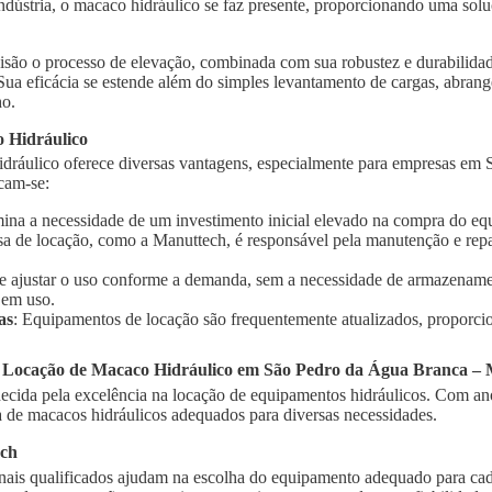
indústria, o macaco hidráulico se faz presente, proporcionando uma solu
isão o processo de elevação, combinada com sua robustez e durabilidad
 Sua eficácia se estende além do simples levantamento de cargas, abra
ho.
 Hidráulico
idráulico oferece diversas vantagens, especialmente para empresas e
acam-se:
imina a necessidade de um investimento inicial elevado na compra do e
sa de locação, como a Manuttech, é responsável pela manutenção e rep
te ajustar o uso conforme a demanda, sem a necessidade de armazename
 em uso.
as
: Equipamentos de locação são frequentemente atualizados, proporci
a Locação de Macaco Hidráulico em São Pedro da Água Branca –
cida pela excelência na locação de equipamentos hidráulicos. Com ano
de macacos hidráulicos adequados para diversas necessidades.
ech
onais qualificados ajudam na escolha do equipamento adequado para cad