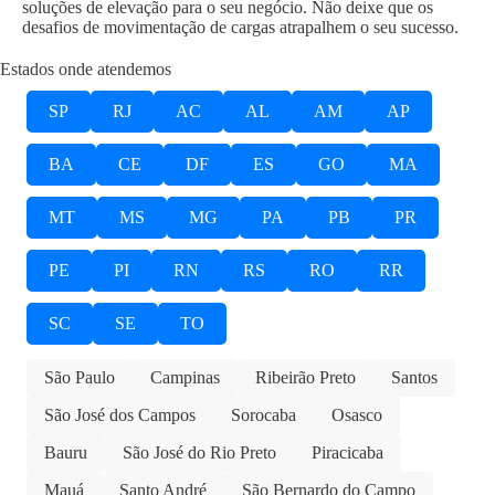
soluções de elevação para o seu negócio. Não deixe que os
desafios de movimentação de cargas atrapalhem o seu sucesso.
Estados onde atendemos
SP
RJ
AC
AL
AM
AP
BA
CE
DF
ES
GO
MA
MT
MS
MG
PA
PB
PR
PE
PI
RN
RS
RO
RR
SC
SE
TO
São Paulo
Campinas
Ribeirão Preto
Santos
São José dos Campos
Sorocaba
Osasco
Bauru
São José do Rio Preto
Piracicaba
Mauá
Santo André
São Bernardo do Campo