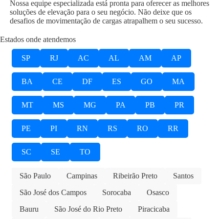
Nossa equipe especializada está pronta para oferecer as melhores
soluções de elevação para o seu negócio. Não deixe que os
desafios de movimentação de cargas atrapalhem o seu sucesso.
Estados onde atendemos
SP
RJ
AC
AL
AM
AP
BA
CE
DF
ES
GO
MA
MT
MS
MG
PA
PB
PR
PE
PI
RN
RS
RO
RR
SC
SE
TO
São Paulo
Campinas
Ribeirão Preto
Santos
São José dos Campos
Sorocaba
Osasco
Bauru
São José do Rio Preto
Piracicaba