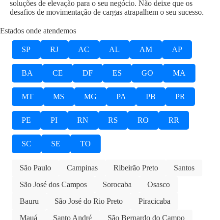
soluções de elevação para o seu negócio. Não deixe que os
desafios de movimentação de cargas atrapalhem o seu sucesso.
Estados onde atendemos
SP
RJ
AC
AL
AM
AP
BA
CE
DF
ES
GO
MA
MT
MS
MG
PA
PB
PR
PE
PI
RN
RS
RO
RR
SC
SE
TO
São Paulo
Campinas
Ribeirão Preto
Santos
São José dos Campos
Sorocaba
Osasco
Bauru
São José do Rio Preto
Piracicaba
Mauá
Santo André
São Bernardo do Campo