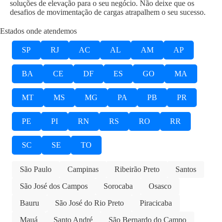
soluções de elevação para o seu negócio. Não deixe que os
desafios de movimentação de cargas atrapalhem o seu sucesso.
Estados onde atendemos
SP
RJ
AC
AL
AM
AP
BA
CE
DF
ES
GO
MA
MT
MS
MG
PA
PB
PR
PE
PI
RN
RS
RO
RR
SC
SE
TO
São Paulo
Campinas
Ribeirão Preto
Santos
São José dos Campos
Sorocaba
Osasco
Bauru
São José do Rio Preto
Piracicaba
Mauá
Santo André
São Bernardo do Campo