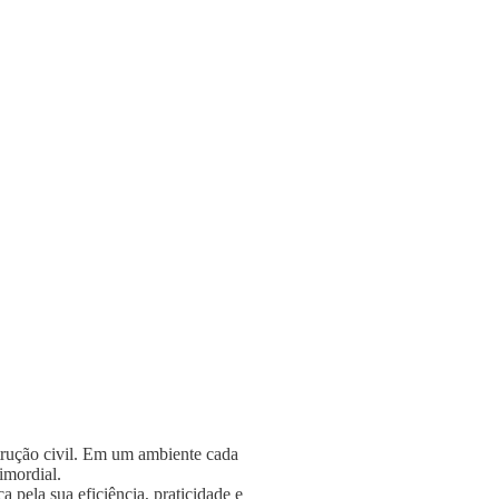
strução civil. Em um ambiente cada
rimordial.
 pela sua eficiência, praticidade e