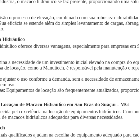
indústria, o macaco hidráulico se faz presente, proporcionando uma solu
isão o processo de elevação, combinada com sua robustez e durabilidad
 Sua eficácia se estende além do simples levantamento de cargas, abra
ho.
 Hidráulico
dráulico oferece diversas vantagens, especialmente para empresas em
imina a necessidade de um investimento inicial elevado na compra do e
sa de locação, como a Manuttech, é responsável pela manutenção e rep
te ajustar o uso conforme a demanda, sem a necessidade de armazename
 em uso.
as
: Equipamentos de locação são frequentemente atualizados, proporci
a Locação de Macaco Hidráulico em São Brás do Suaçuí – MG
cida pela excelência na locação de equipamentos hidráulicos. Com ano
de macacos hidráulicos adequados para diversas necessidades.
ech
onais qualificados ajudam na escolha do equipamento adequado para cad