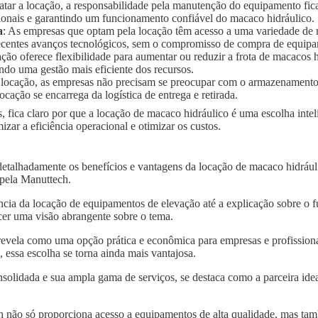
ratar a locação, a responsabilidade pela manutenção do equipamento fic
ionais e garantindo um funcionamento confiável do macaco hidráulico.
a
: As empresas que optam pela locação têm acesso a uma variedade de
 recentes avanços tecnológicos, sem o compromisso de compra de equip
ação oferece flexibilidade para aumentar ou reduzir a frota de macaco
ndo uma gestão mais eficiente dos recursos.
 locação, as empresas não precisam se preocupar com o armazenament
ocação se encarrega da logística de entrega e retirada.
, fica claro por que a locação de macaco hidráulico é uma escolha int
r a eficiência operacional e otimizar os custos.
detalhadamente os benefícios e vantagens da locação de macaco hidrá
 pela Manuttech.
ncia da locação de equipamentos de elevação até a explicação sobre o 
er uma visão abrangente sobre o tema.
revela como uma opção prática e econômica para empresas e profissiona
essa escolha se torna ainda mais vantajosa.
solidada e sua ampla gama de serviços, se destaca como a parceira idea
 não só proporciona acesso a equipamentos de alta qualidade, mas tam