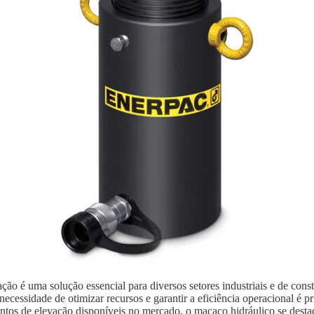
ão é uma solução essencial para diversos setores industriais e de con
ecessidade de otimizar recursos e garantir a eficiência operacional é p
ntos de elevação disponíveis no mercado, o macaco hidráulico se destaca