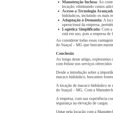
Manutenção Inclusa
: Ao cont
locação, eliminando custos adic
Acesso a Tecnologia Avançad
hidráulicos, incluindo os mais
Adaptação à Demanda
: A loc
operacional da empresa, permiti
Logística Simplificada
: Com a
está em uso, pois a empresa de l
Ao considerar todas essas vantagens
do Suaçuí – MG que buscam maximiza
Conclusão
Ao longo deste artigo, exploramos 
com ênfase nos serviços oferecidos
Desde a introdução sobre a importâ
macaco hidráulico, buscamos fornec
A locação de macaco hidráulico se 
do Suaçuí – MG. Com a Manuttech, 
A empresa, com sua experiência con
segurança na elevação de cargas.
Optar pela locação com a Manuttech