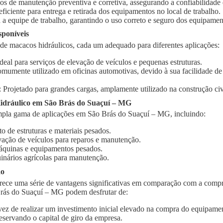
ços de manutenção preventiva e corretiva, assegurando a confiabilidad
 eficiente para entrega e retirada dos equipamentos no local de trabalho.
 a equipe de trabalho, garantindo o uso correto e seguro dos equipamen
sponíveis
 de macacos hidráulicos, cada um adequado para diferentes aplicações:
Ideal para serviços de elevação de veículos e pequenas estruturas.
omumente utilizado em oficinas automotivas, devido à sua facilidade d
: Projetado para grandes cargas, amplamente utilizado na construção civi
idráulico em São Brás do Suaçuí – MG
pla gama de aplicações em São Brás do Suaçuí – MG, incluindo:
o de estruturas e materiais pesados.
vação de veículos para reparos e manutenção.
quinas e equipamentos pesados.
inários agrícolas para manutenção.
ão
rece uma série de vantagens significativas em comparação com a compr
Brás do Suaçuí – MG podem desfrutar de:
vez de realizar um investimento inicial elevado na compra do equipament
eservando o capital de giro da empresa.