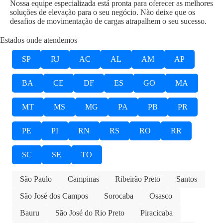
Nossa equipe especializada está pronta para oferecer as melhores
soluções de elevação para o seu negócio. Não deixe que os
desafios de movimentação de cargas atrapalhem o seu sucesso.
Estados onde atendemos
SP
RJ
AC
AL
AM
AP
BA
CE
DF
ES
GO
MA
MT
MS
MG
PA
PB
PR
PE
PI
RN
RS
RO
RR
SC
SE
TO
São Paulo
Campinas
Ribeirão Preto
Santos
São José dos Campos
Sorocaba
Osasco
Bauru
São José do Rio Preto
Piracicaba